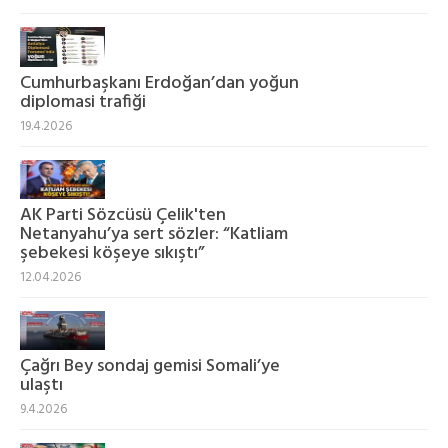
Cumhurbaşkanı Erdoğan’dan yoğun
diplomasi trafiği
19.4.2026
AK Parti Sözcüsü Çelik'ten
Netanyahu’ya sert sözler: “Katliam
şebekesi köşeye sıkıştı”
12.04.2026
Çağrı Bey sondaj gemisi Somali’ye
ulaştı
9.4.2026