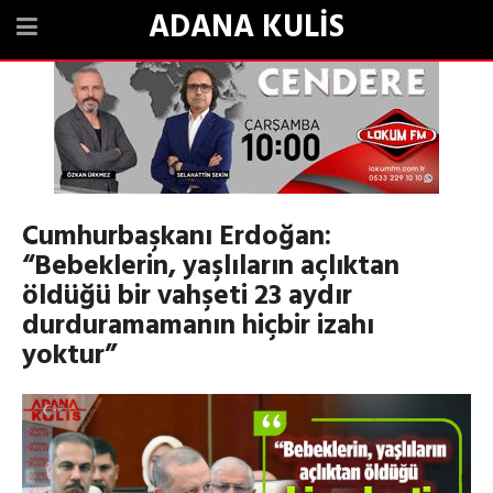
ADANA KULİS
Cumhurbaşkanı Erdoğan:
“Bebeklerin, yaşlıların açlıktan
öldüğü bir vahşeti 23 aydır
durduramamanın hiçbir izahı
yoktur”