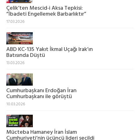
Çelik’ten Mescid-i Aksa Tepkisi:
“İbadeti Engellemek Barbarlıktır”
17.03.2026
ABD KC-135 Yakıt İkmal Uçağı Irak’ın
Batısında Düştü
13.03.2026
Cumhurbaşkanı Erdoğan İran
Cumhurbaşkanı ile görüştü
10.03.2026
Mücteba Hamaney İran İslam
Cumhuriyeti’nin üçüncü lideri seçildi