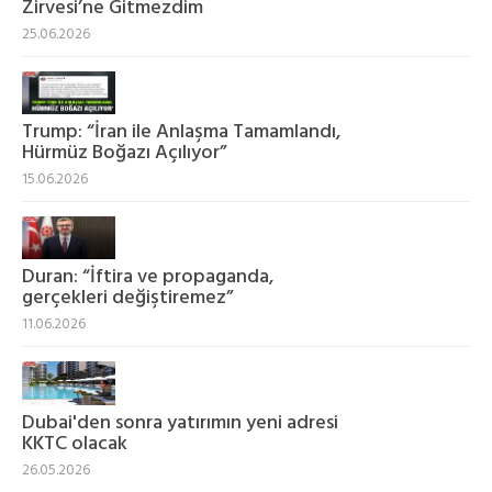
Zirvesi’ne Gitmezdim
25.06.2026
Trump: “İran ile Anlaşma Tamamlandı,
Hürmüz Boğazı Açılıyor”
15.06.2026
Duran: “İftira ve propaganda,
gerçekleri değiştiremez”
11.06.2026
Dubai'den sonra yatırımın yeni adresi
KKTC olacak
26.05.2026