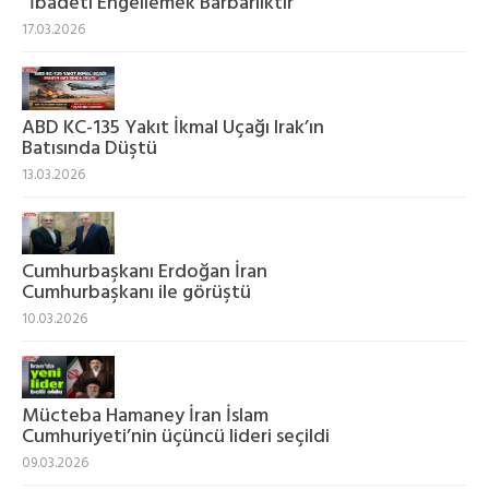
“İbadeti Engellemek Barbarlıktır”
17.03.2026
ABD KC-135 Yakıt İkmal Uçağı Irak’ın
Batısında Düştü
13.03.2026
Cumhurbaşkanı Erdoğan İran
Cumhurbaşkanı ile görüştü
10.03.2026
Mücteba Hamaney İran İslam
Cumhuriyeti’nin üçüncü lideri seçildi
09.03.2026