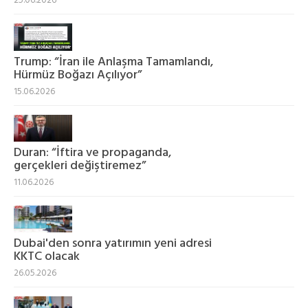
25.06.2026
Trump: “İran ile Anlaşma Tamamlandı,
Hürmüz Boğazı Açılıyor”
15.06.2026
Duran: “İftira ve propaganda,
gerçekleri değiştiremez”
11.06.2026
Dubai'den sonra yatırımın yeni adresi
KKTC olacak
26.05.2026