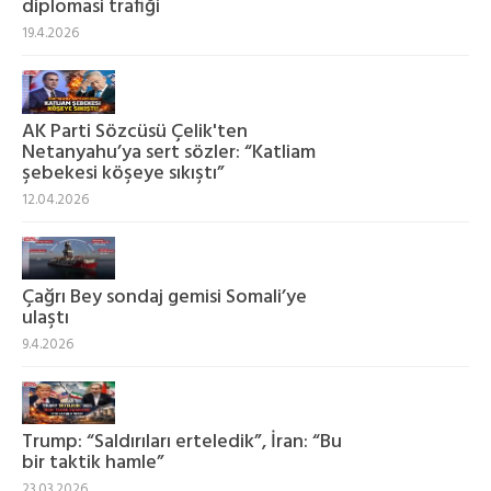
diplomasi trafiği
19.4.2026
AK Parti Sözcüsü Çelik'ten
Netanyahu’ya sert sözler: “Katliam
şebekesi köşeye sıkıştı”
12.04.2026
Çağrı Bey sondaj gemisi Somali’ye
ulaştı
9.4.2026
Trump: “Saldırıları erteledik”, İran: “Bu
bir taktik hamle”
23.03.2026