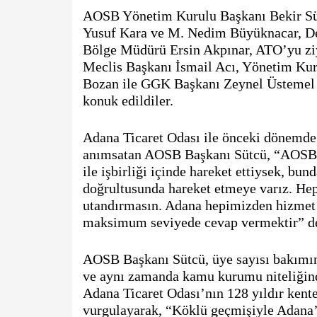
AOSB Yönetim Kurulu Başkanı Bekir Sü
Yusuf Kara ve M. Nedim Büyüknacar, De
Bölge Müdürü Ersin Akpınar, ATO’yu zi
Meclis Başkanı İsmail Acı, Yönetim Kuru
Bozan ile GGK Başkanı Zeynel Üstemel v
konuk edildiler.
Adana Ticaret Odası ile önceki dönemde 
anımsatan AOSB Başkanı Sütcü, “AOSB ol
ile işbirliği içinde hareket ettiysek, bun
doğrultusunda hareket etmeye varız. Hepi
utandırmasın. Adana hepimizden hizmet b
maksimum seviyede cevap vermektir” d
AOSB Başkanı Sütcü, üye sayısı bakımın
ve aynı zamanda kamu kurumu niteliğinde
Adana Ticaret Odası’nın 128 yıldır kente
vurgulayarak, “Köklü geçmişiyle Adana’m