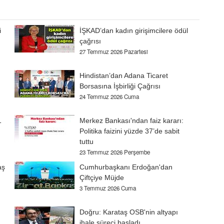
i
İŞKAD’dan kadın girişimcilere ödül
çağrısı
27 Temmuz 2026 Pazartesi
Hindistan’dan Adana Ticaret
Borsasına İşbirliği Çağrısı
24 Temmuz 2026 Cuma
1
Merkez Bankası'ndan faiz kararı:
Politika faizini yüzde 37’de sabit
tuttu
23 Temmuz 2026 Perşembe
aş
Cumhurbaşkanı Erdoğan'dan
Çiftçiye Müjde
3 Temmuz 2026 Cuma
Doğru: Karataş OSB'nin altyapı
ihale süreci başladı