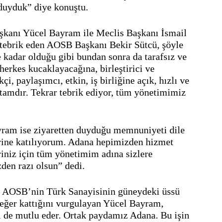
duyduk” diye konuştu.
kanı Yücel Bayram ile Meclis Başkanı İsmail 
 tebrik eden AOSB Başkanı Bekir Sütcü, şöyle 
adar olduğu gibi bundan sonra da tarafsız ve 
herkes kucaklayacağına, birleştirici ve 
çi, paylaşımcı, etkin, iş birliğine açık, hızlı ve 
tamdır. Tekrar tebrik ediyor, tüm yönetimimiz 
am ise ziyaretten duyduğu memnuniyeti dile 
rine katılıyorum. Adana hepimizden hizmet 
riniz için tüm yönetimim adına sizlere 
den razı olsun” dedi.
an AOSB’nin Türk Sanayisinin güneydeki üssü 
ğer kattığını vurgulayan Yücel Bayram, 
ri de mutlu eder. Ortak paydamız Adana. Bu işin 