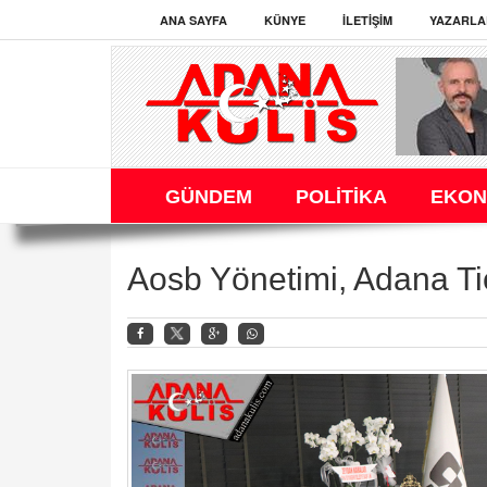
ANA SAYFA
KÜNYE
İLETIŞIM
YAZARLA
GÜNDEM
POLİTİKA
EKON
Aosb Yönetimi, Adana Ti