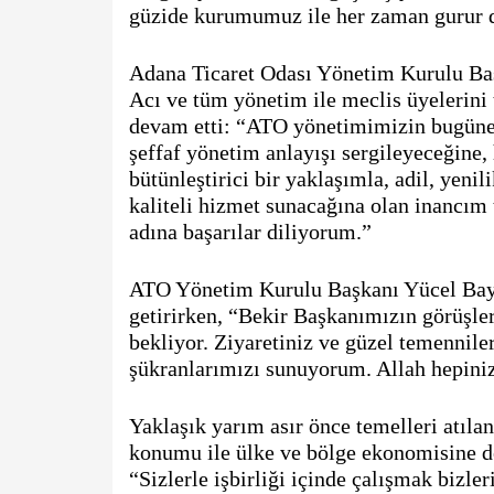
güzide kurumumuz ile her zaman gurur 
Adana Ticaret Odası Yönetim Kurulu Baş
Acı ve tüm yönetim ile meclis üyelerini
devam etti: “ATO yönetimimizin bugüne k
şeffaf yönetim anlayışı sergileyeceğine, 
bütünleştirici bir yaklaşımla, adil, yenilik
kaliteli hizmet sunacağına olan inancım 
adına başarılar diliyorum.”
ATO Yönetim Kurulu Başkanı Yücel Bayr
getirirken, “Bekir Başkanımızın görüşle
bekliyor. Ziyaretiniz ve güzel temennile
şükranlarımızı sunuyorum. Allah hepiniz
Yaklaşık yarım asır önce temelleri atıl
konumu ile ülke ve bölge ekonomisine de
“Sizlerle işbirliği içinde çalışmak bizle