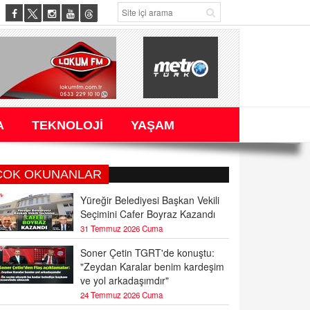
A
TEKNOLOJİ
YAŞAM
ÇOK OKUNANLAR
Yüreğir Belediyesi Başkan Vekili
Seçimini Cafer Boyraz Kazandı
31 Temmuz 2026 Cuma
Soner Çetin TGRT'de konuştu:
"Zeydan Karalar benim kardeşim
ve yol arkadaşımdır"
24 Temmuz 2026 Cuma