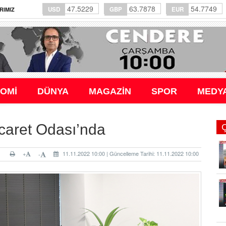
47.5229
63.7878
54.7749
USD
GBP
EUR
RIMIZ
OMİ
DÜNYA
MAGAZİN
SPOR
MEDY
caret Odası’nda
+
11.11.2022 10:00 | Güncelleme Tarihi: 11.11.2022 10:00
-