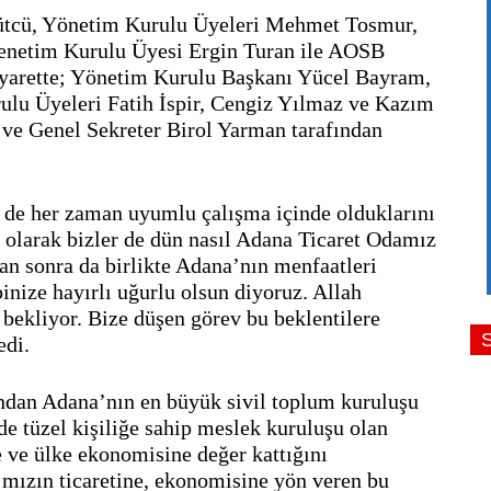
tcü, Yönetim Kurulu Üyeleri Mehmet Tosmur, 
netim Kurulu Üyesi Ergin Turan ile AOSB 
yarette; Yönetim Kurulu Başkanı Yücel Bayram, 
lu Üyeleri Fatih İspir, Cengiz Yılmaz ve Kazım 
e Genel Sekreter Birol Yarman tarafından 
de her zaman uyumlu çalışma içinde olduklarını 
arak bizler de dün nasıl Adana Ticaret Odamız 
dan sonra da birlikte Adana’nın menfaatleri 
nize hayırlı uğurlu olsun diyoruz. Allah 
ekliyor. Bize düşen görev bu beklentilere 
edi.
dan Adana’nın en büyük sivil toplum kuruluşu 
 tüzel kişiliğe sahip meslek kuruluşu olan 
 ve ülke ekonomisine değer kattığını 
ızın ticaretine, ekonomisine yön veren bu 