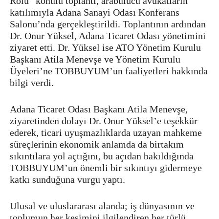
Rolü” konulu toplantı, arabulucu avukatların
katılımıyla Adana Sanayi Odası Konferans
Salonu’nda gerçekleştirildi. Toplantının ardından
Dr. Onur Yüksel, Adana Ticaret Odası yönetimini
ziyaret etti. Dr. Yüksel ise ATO Yönetim Kurulu
Başkanı Atila Menevşe ve Yönetim Kurulu
Üyeleri’ne TOBBUYUM’un faaliyetleri hakkında
bilgi verdi.
Adana Ticaret Odası Başkanı Atila Menevşe,
ziyaretinden dolayı Dr. Onur Yüksel’e teşekkür
ederek, ticari uyuşmazlıklarda uzayan mahkeme
süreçlerinin ekonomik anlamda da birtakım
sıkıntılara yol açtığını, bu açıdan bakıldığında
TOBBUYUM’un önemli bir sıkıntıyı gidermeye
katkı sunduğuna vurgu yaptı.
Ulusal ve uluslararası alanda; iş dünyasının ve
toplumun her kesimini ilgilendiren her türlü