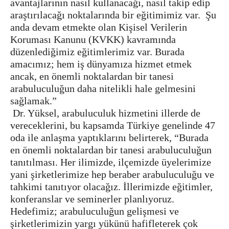
avantajlarının nasıl kullanacağı, nasıl takip edip
araştırılacağı noktalarında bir eğitimimiz var. Şu
anda devam etmekte olan Kişisel Verilerin
Koruması Kanunu (KVKK) kavramında
düzenlediğimiz eğitimlerimiz var. Burada
amacımız; hem iş dünyamıza hizmet etmek
ancak, en önemli noktalardan bir tanesi
arabuluculuğun daha nitelikli hale gelmesini
sağlamak.”
Dr. Yüksel, arabuluculuk hizmetini illerde de
vereceklerini, bu kapsamda Türkiye genelinde 47
oda ile anlaşma yaptıklarını belirterek, “Burada
en önemli noktalardan bir tanesi arabuluculuğun
tanıtılması. Her ilimizde, ilçemizde üyelerimize
yani şirketlerimize hep beraber arabuluculuğu ve
tahkimi tanıtıyor olacağız. İllerimizde eğitimler,
konferanslar ve seminerler planlıyoruz.
Hedefimiz; arabuluculuğun gelişmesi ve
şirketlerimizin yargı yükünü hafifleterek çok