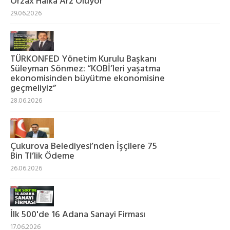
Orzax Halka Arz Oluyor
29.06.2026
TÜRKONFED Yönetim Kurulu Başkanı
Süleyman Sönmez: “KOBİ’leri yaşatma
ekonomisinden büyütme ekonomisine
geçmeliyiz”
28.06.2026
Çukurova Belediyesi’nden İşçilere 75
Bin Tl’lik Ödeme
26.06.2026
İlk 500'de 16 Adana Sanayi Firması
17.06.2026