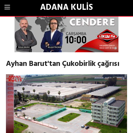
ADANA KULİS
Ayhan Barut'tan Çukobirlik çağrısı