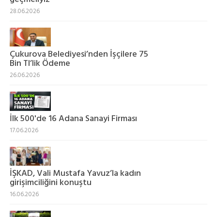
28.06.2026
Çukurova Belediyesi’nden İşçilere 75
Bin Tl’lik Ödeme
26.06.2026
İlk 500'de 16 Adana Sanayi Firması
17.06.2026
İŞKAD, Vali Mustafa Yavuz’la kadın
girişimciliğini konuştu
16.06.2026