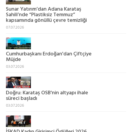
Sunar Yatırım’dan Adana Karataş
Sahili’nde “Plastiksiz Temmuz”
kapsamında gönüllü çevre temizliği
07.07.2026
Cumhurbaşkanı Erdoğan'dan Çiftçiye
Müjde
03.07.2026
Doğru: Karataş OSB'nin altyapı ihale
süreci başladı
03.07.2026
İŞKAD Kadın Girişimci Ödülleri 2026