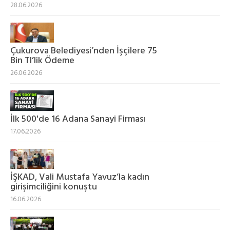
28.06.2026
Çukurova Belediyesi’nden İşçilere 75
Bin Tl’lik Ödeme
26.06.2026
İlk 500'de 16 Adana Sanayi Firması
17.06.2026
İŞKAD, Vali Mustafa Yavuz’la kadın
girişimciliğini konuştu
16.06.2026