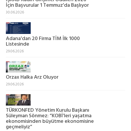
İçin Başvurular 1 Temmuz'da Başlıyor
30.06.2026
Adana'dan 20 Firma TİM İlk 1000
Listesinde
29.06.2026
Orzax Halka Arz Oluyor
29.06.2026
TÜRKONFED Yönetim Kurulu Başkanı
Süleyman Sönmez: “KOBİ’leri yaşatma
ekonomisinden büyütme ekonomisine
geçmeliyiz”