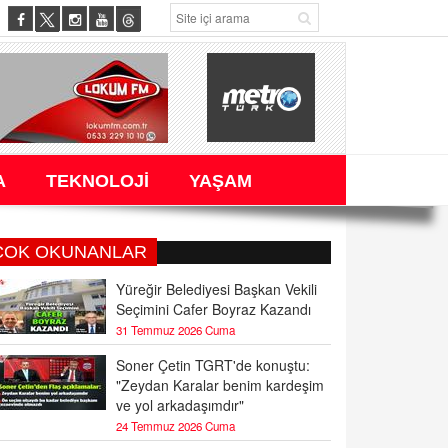
A
TEKNOLOJİ
YAŞAM
ÇOK OKUNANLAR
Yüreğir Belediyesi Başkan Vekili
Seçimini Cafer Boyraz Kazandı
31 Temmuz 2026 Cuma
Soner Çetin TGRT'de konuştu:
"Zeydan Karalar benim kardeşim
ve yol arkadaşımdır"
24 Temmuz 2026 Cuma