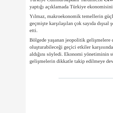
yaptığı açıklamada Türkiye ekonomisinin
Yılmaz, makroekonomik temellerin güçl
geçmişte karşılaşılan çok sayıda dışsal ş
etti.
Bölgede yaşanan jeopolitik gelişmelere 
oluşturabileceği geçici etkiler karşısında
aldığını söyledi. Ekonomi yönetiminin sü
gelişmelerin dikkatle takip edilmeye de
<blockquote class="twitter-tweet"><p
temellerimiz sağlam.<br><br>Eko
bir çok dışsal etkiye karşı dire
<br>Bölgemizde yaşanan jeopolit
geçici etkilere karşı kurumlarımız ön 