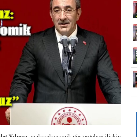
det Yılmaz
, makroekonomik göstergelere ilişkin