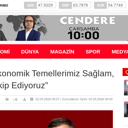
47.5229
63.7878
54.7749
USD
GBP
EUR
RIMIZ
OMİ
DÜNYA
MAGAZİN
SPOR
MEDY
konomik Temellerimiz Sağlam,
kip Ediyoruz”
+
02.03.2026 09:37 | Güncelleme Tarihi: 02.03.2026 09:40
-