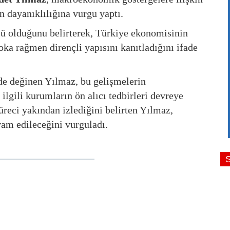
 dayanıklılığına vurgu yaptı.
ü olduğunu belirterek, Türkiye ekonomisinin
oka rağmen dirençli yapısını kanıtladığını ifade
de değinen Yılmaz, bu gelişmelerin
 ilgili kurumların ön alıcı tedbirleri devreye
reci yakından izlediğini belirten Yılmaz,
vam edileceğini vurguladı.
 lang="tr" dir="ltr">Makroekonomik
nomimiz bundan önce de yaşanan
nçli yapısını ispat etti.<br>
ik gelişmelerden kaynaklanacak
alıcı tedbirler almış durumda. <br>