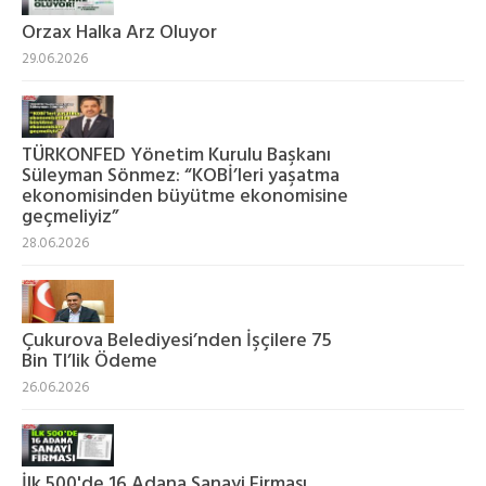
Orzax Halka Arz Oluyor
29.06.2026
TÜRKONFED Yönetim Kurulu Başkanı
Süleyman Sönmez: “KOBİ’leri yaşatma
ekonomisinden büyütme ekonomisine
geçmeliyiz”
28.06.2026
Çukurova Belediyesi’nden İşçilere 75
Bin Tl’lik Ödeme
26.06.2026
İlk 500'de 16 Adana Sanayi Firması