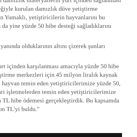
lan damızlık materyallerin yurt içinden sağlanması
ğiyle kurulan damızlık düve yetiştirme
 Yumaklı, yetiştiricilerin hayvanlarını bu
a yine yüzde 50 hibe desteği sağladıklarını
yanında olduklarının altını çizerek şunları
yurt içinden karşılanması amacıyla yüzde 50 hibe
ştirme merkezleri için 45 milyon liralık kaynak
hayvan temin eden yetiştiricilerimize yüzde 50,
ri işletmelerden temin eden yetiştiricilerimize
n TL hibe ödemesi gerçekleştirdik. Bu kapsamda
on TL'yi buldu."