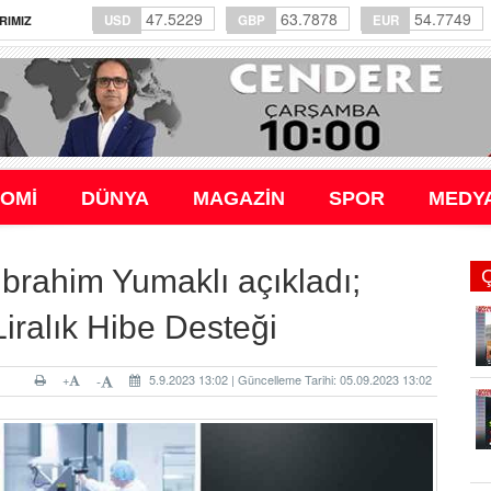
47.5229
63.7878
54.7749
USD
GBP
EUR
RIMIZ
OMİ
DÜNYA
MAGAZİN
SPOR
MEDY
brahim Yumaklı açıkladı;
iralık Hibe Desteği
+
5.9.2023 13:02 | Güncelleme Tarihi: 05.09.2023 13:02
-