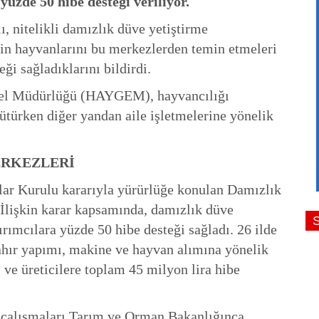
 yüzde 50 hibe desteği veriliyor.
 nitelikli damızlık düve yetiştirme
erin hayvanlarını bu merkezlerden temin etmeleri
i sağladıklarını bildirdi.
nel Müdürlüğü (HAYGEM), hayvancılığı
ütürken diğer yandan aile işletmelerine yönelik
ERKEZLERİ
ar Kurulu kararıyla yürürlüğe konulan Damızlık
 İlişkin karar kapsamında, damızlık düve
ırımcılara yüzde 50 hibe desteği sağladı. 26 ilde
ahır yapımı, makine ve hayvan alımına yönelik
 ve üreticilere toplam 45 milyon lira hibe
 çalışmaları Tarım ve Orman Bakanlığınca