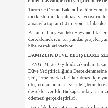
edilen hayvanlar için yetiştiricilere de
Tarım ve Orman Bakanı İbrahim Yumaklı,
merkezlerinin kurulması ve yetiştiricil
amacıyla toplam 80 milyon TL hibe desteğ
Bakanlık bünyesindeki Hayvancılık Ge
desteklemek için bir yandan projeler yür
hibe destekleri veriyor.
DAMIZLIK DÜVE YETİŞTİRME M
HAYGEM, 2016 yılında çıkarılan Bakanl
Düve Yetiştiriciliğinin Desteklenmesine
yetiştirme merkezleri kurulması için yat
oluşturulan bu merkezlerde işletmelere 
destekler verildi. Bu kapsamda yatırımcı
ödemesi gerçekleştirildi.
Damızlık düve yetiştirme merkezlerinin