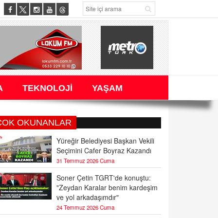
A
TEKNOLOJİ
YAŞAM
ÇOK OKUNANLAR
Yüreğir Belediyesi Başkan Vekili
Seçimini Cafer Boyraz Kazandı
31 Temmuz 2026 Cuma
Soner Çetin TGRT'de konuştu:
"Zeydan Karalar benim kardeşim
ve yol arkadaşımdır"
24 Temmuz 2026 Cuma