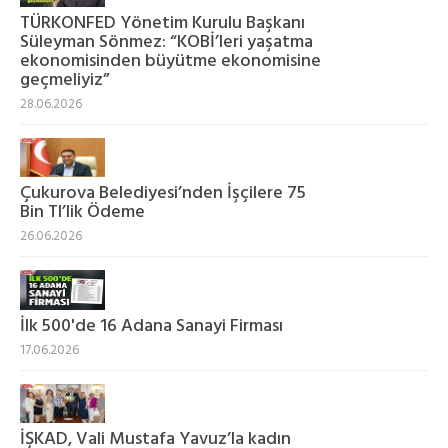
TÜRKONFED Yönetim Kurulu Başkanı
Süleyman Sönmez: “KOBİ’leri yaşatma
ekonomisinden büyütme ekonomisine
geçmeliyiz”
28.06.2026
Çukurova Belediyesi’nden İşçilere 75
Bin Tl’lik Ödeme
26.06.2026
İlk 500'de 16 Adana Sanayi Firması
17.06.2026
İŞKAD, Vali Mustafa Yavuz’la kadın