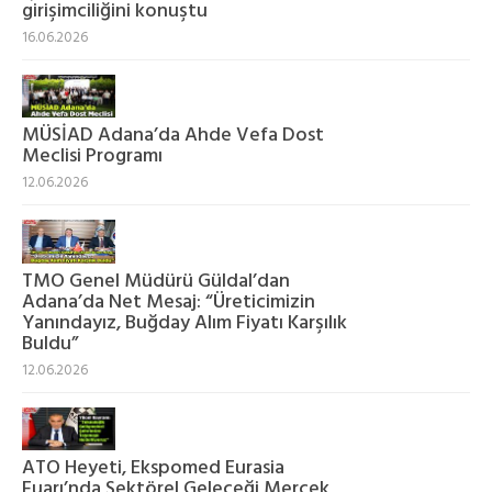
girişimciliğini konuştu
16.06.2026
MÜSİAD Adana’da Ahde Vefa Dost
Meclisi Programı
12.06.2026
TMO Genel Müdürü Güldal’dan
Adana’da Net Mesaj: “Üreticimizin
Yanındayız, Buğday Alım Fiyatı Karşılık
Buldu”
12.06.2026
ATO Heyeti, Ekspomed Eurasia
Fuarı’nda Sektörel Geleceği Mercek