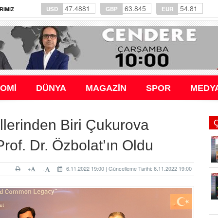
47.4881
63.845
54.81
USD
GBP
EUR
RIMIZ
OMİ
DÜNYA
MAGAZİN
SPOR
MEDY
lerinden Biri Çukurova
Prof. Dr. Özbolat’ın Oldu
+
6.11.2022 19:00 | Güncelleme Tarihi: 6.11.2022 19:00
-