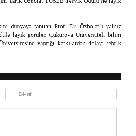
rahim Tarık Özbolat TÜSEB Teşvik Ödülü’ne layık
ını dünyaya tanıtan Prof. Dr. Özbolat’ı yalnız
düle layık görülen Çukurova Üniversiteli bilim
iversitesine yaptığı katkılardan dolayı tebrik