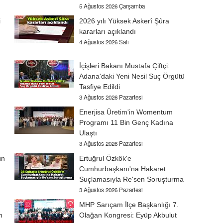
5 Ağustos 2026 Çarşamba
i
2026 yılı Yüksek Askerî Şûra
kararları açıklandı
4 Ağustos 2026 Salı
İçişleri Bakanı Mustafa Çiftçi:
Adana'daki Yeni Nesil Suç Örgütü
Tasfiye Edildi
3 Ağustos 2026 Pazartesi
Enerjisa Üretim'in Womentum
Programı 11 Bin Genç Kadına
Ulaştı
3 Ağustos 2026 Pazartesi
ün
Ertuğrul Özkök'e
:
Cumhurbaşkanı'na Hakaret
Suçlamasıyla Re'sen Soruşturma
3 Ağustos 2026 Pazartesi
MHP Sarıçam İlçe Başkanlığı 7.
n
Olağan Kongresi: Eyüp Akbulut