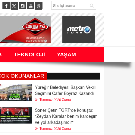
A
TEKNOLOJİ
YAŞAM
ÇOK OKUNANLAR
Yüreğir Belediyesi Başkan Vekili
Seçimini Cafer Boyraz Kazandı
31 Temmuz 2026 Cuma
Soner Çetin TGRT'de konuştu:
"Zeydan Karalar benim kardeşim
ve yol arkadaşımdır"
24 Temmuz 2026 Cuma