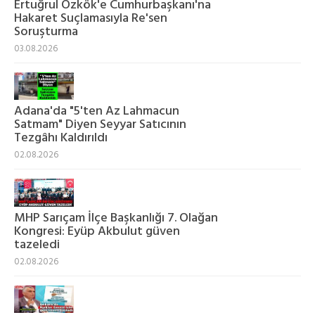
Ertuğrul Özkök'e Cumhurbaşkanı'na
Hakaret Suçlamasıyla Re'sen
Soruşturma
03.08.2026
Adana'da "5'ten Az Lahmacun
Satmam" Diyen Seyyar Satıcının
Tezgâhı Kaldırıldı
02.08.2026
MHP Sarıçam İlçe Başkanlığı 7. Olağan
Kongresi: Eyüp Akbulut güven
tazeledi
02.08.2026