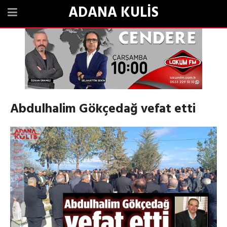
ADANA KULİS
Abdulhalim Gökçedağ vefat etti