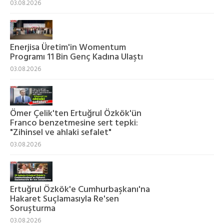
03.08.2026
Enerjisa Üretim'in Womentum
Programı 11 Bin Genç Kadına Ulaştı
03.08.2026
Ömer Çelik'ten Ertuğrul Özkök'ün
Franco benzetmesine sert tepki:
"Zihinsel ve ahlaki sefalet"
03.08.2026
Ertuğrul Özkök'e Cumhurbaşkanı'na
Hakaret Suçlamasıyla Re'sen
Soruşturma
03.08.2026