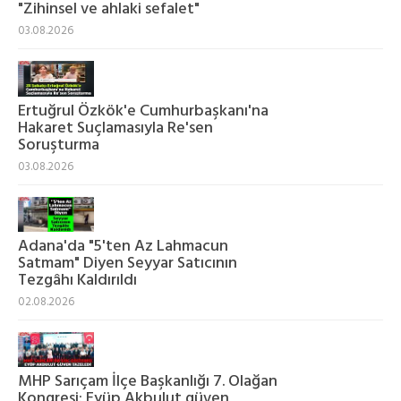
"Zihinsel ve ahlaki sefalet"
03.08.2026
Ertuğrul Özkök'e Cumhurbaşkanı'na
Hakaret Suçlamasıyla Re'sen
Soruşturma
03.08.2026
Adana'da "5'ten Az Lahmacun
Satmam" Diyen Seyyar Satıcının
Tezgâhı Kaldırıldı
02.08.2026
MHP Sarıçam İlçe Başkanlığı 7. Olağan
Kongresi: Eyüp Akbulut güven