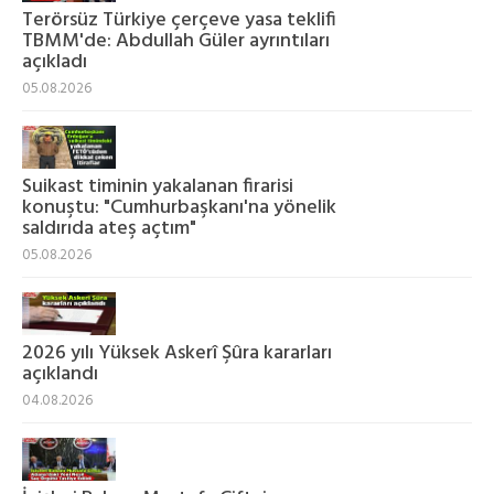
Terörsüz Türkiye çerçeve yasa teklifi
TBMM'de: Abdullah Güler ayrıntıları
açıkladı
05.08.2026
Suikast timinin yakalanan firarisi
konuştu: "Cumhurbaşkanı'na yönelik
saldırıda ateş açtım"
05.08.2026
2026 yılı Yüksek Askerî Şûra kararları
açıklandı
04.08.2026