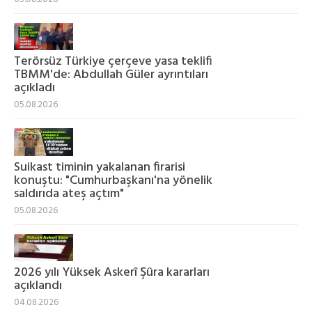
Terörsüz Türkiye çerçeve yasa teklifi
TBMM'de: Abdullah Güler ayrıntıları
açıkladı
05.08.2026
Suikast timinin yakalanan firarisi
konuştu: "Cumhurbaşkanı'na yönelik
saldırıda ateş açtım"
05.08.2026
2026 yılı Yüksek Askerî Şûra kararları
açıklandı
04.08.2026