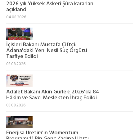
2026 yılı Yüksek Askerî Şûra kararları
açıklandı
04.08.2026
İçişleri Bakanı Mustafa Çiftçi:
Adana'daki Yeni Nesil Suç Örgütü
Tasfiye Edildi
03.08.2026
Adalet Bakanı Akın Gürlek: 2026'da 84
Hâkim ve Savcı Meslekten İhraç Edildi
03.08.2026
Enerjisa Üretim'in Womentum
Programı 11 Bin Genç Kadına Ulaştı