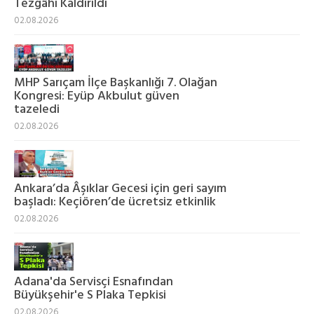
Tezgâhı Kaldırıldı
02.08.2026
MHP Sarıçam İlçe Başkanlığı 7. Olağan
Kongresi: Eyüp Akbulut güven
tazeledi
02.08.2026
Ankara’da Âşıklar Gecesi için geri sayım
başladı: Keçiören’de ücretsiz etkinlik
02.08.2026
Adana'da Servisçi Esnafından
Büyükşehir'e S Plaka Tepkisi
02.08.2026