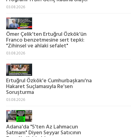
03.08.2026
Ömer Çelik'ten Ertuğrul Özkök'ün
Franco benzetmesine sert tepki:
"Zihinsel ve ahlaki sefalet"
03.08.2026
Ertuğrul Özkök'e Cumhurbaşkanı'na
Hakaret Suçlamasıyla Re'sen
Soruşturma
03.08.2026
Adana'da "5'ten Az Lahmacun
Satmam" Diyen Seyyar Satıcının