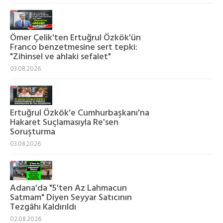
Ömer Çelik'ten Ertuğrul Özkök'ün
Franco benzetmesine sert tepki:
"Zihinsel ve ahlaki sefalet"
03.08.2026
Ertuğrul Özkök'e Cumhurbaşkanı'na
Hakaret Suçlamasıyla Re'sen
Soruşturma
03.08.2026
Adana'da "5'ten Az Lahmacun
Satmam" Diyen Seyyar Satıcının
Tezgâhı Kaldırıldı
02.08.2026