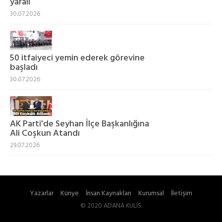
yaralı
30.07.2026
50 itfaiyeci yemin ederek görevine
başladı
30.07.2026
AK Parti'de Seyhan İlçe Başkanlığına
Ali Coşkun Atandı
29.07.2026
Yazarlar
Künye
İnsan Kaynakları
Kurumsal
İletişim
© 2020 ADANA KULİS.