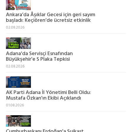
Ankara’da Âşıklar Gecesi için geri sayım
başladı: Keçiören’de ücretsiz etkinlik
02.08.2026
Adana'da Servisçi Esnafından
Büyükşehir'e S Plaka Tepkisi
02.08.2026
AK Parti Adana İl Yönetimi Belli Oldu:
Mustafa Özkan'ın Ekibi Açıklandı
01.08.2026
Cumhurbaşkanı Erdoğan'a Suikast