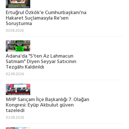
Ertuğrul Özkök'e Cumhurbaşkanı'na
Hakaret Suçlamasıyla Re'sen
Soruşturma
03.08.2026
Adana'da "5'ten Az Lahmacun
Satmam" Diyen Seyyar Satıcının
Tezgâhı Kaldırıldı
02.08.2026
MHP Sarıçam İlçe Başkanlığı 7. Olağan
Kongresi: Eyüp Akbulut güven
tazeledi
02.08.2026