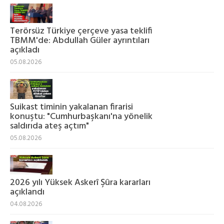
Terörsüz Türkiye çerçeve yasa teklifi
TBMM'de: Abdullah Güler ayrıntıları
açıkladı
05.08.2026
Suikast timinin yakalanan firarisi
konuştu: "Cumhurbaşkanı'na yönelik
saldırıda ateş açtım"
05.08.2026
2026 yılı Yüksek Askerî Şûra kararları
açıklandı
04.08.2026