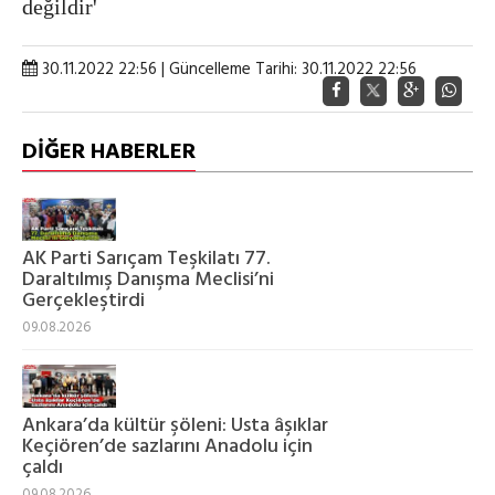
değildir'
30.11.2022 22:56 | Güncelleme Tarihi: 30.11.2022 22:56
DİĞER HABERLER
AK Parti Sarıçam Teşkilatı 77.
Daraltılmış Danışma Meclisi’ni
Gerçekleştirdi
09.08.2026
Ankara’da kültür şöleni: Usta âşıklar
Keçiören’de sazlarını Anadolu için
çaldı
09.08.2026