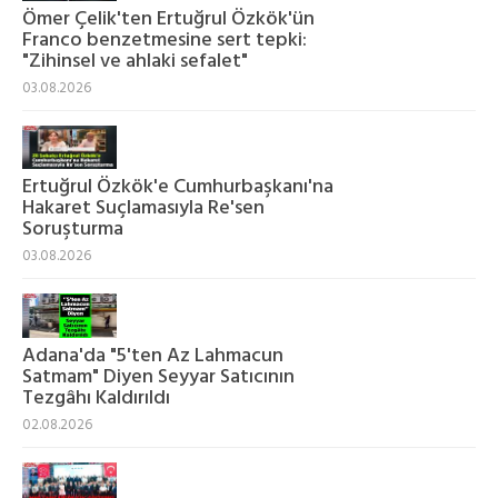
Ömer Çelik'ten Ertuğrul Özkök'ün
Franco benzetmesine sert tepki:
"Zihinsel ve ahlaki sefalet"
03.08.2026
Ertuğrul Özkök'e Cumhurbaşkanı'na
Hakaret Suçlamasıyla Re'sen
Soruşturma
03.08.2026
Adana'da "5'ten Az Lahmacun
Satmam" Diyen Seyyar Satıcının
Tezgâhı Kaldırıldı
02.08.2026