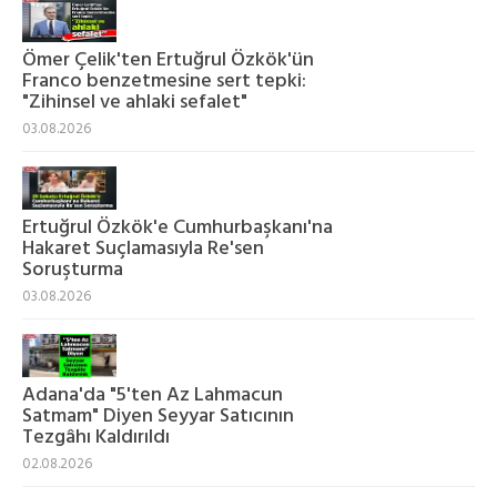
Ömer Çelik'ten Ertuğrul Özkök'ün
Franco benzetmesine sert tepki:
"Zihinsel ve ahlaki sefalet"
03.08.2026
Ertuğrul Özkök'e Cumhurbaşkanı'na
Hakaret Suçlamasıyla Re'sen
Soruşturma
03.08.2026
Adana'da "5'ten Az Lahmacun
Satmam" Diyen Seyyar Satıcının
Tezgâhı Kaldırıldı
02.08.2026