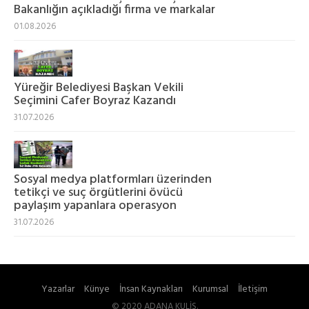
Bakanlığın açıkladığı firma ve markalar
01.08.2026
Yüreğir Belediyesi Başkan Vekili
Seçimini Cafer Boyraz Kazandı
31.07.2026
Sosyal medya platformları üzerinden
tetikçi ve suç örgütlerini övücü
paylaşım yapanlara operasyon
31.07.2026
Yazarlar
Künye
İnsan Kaynakları
Kurumsal
İletişim
© 2020 ADANA KULİS.