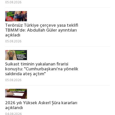
05.08.2026
Terörsüz Türkiye çerçeve yasa teklifi
TBMM'de: Abdullah Güler ayrıntıları
açıkladı
05.08.2026
Suikast timinin yakalanan firarisi
konuştu: "Cumhurbaşkanı'na yönelik
saldırıda ateş açtım"
05.08.2026
2026 yılı Yüksek Askerî Şûra kararları
açıklandı
04.08.2026