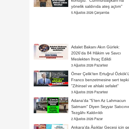
konuştu: "Cumhurbaşkanı'na
yönelik saldırıda ateş açtım"
5 Ağustos 2026 Çarşamba
Adalet Bakanı Akın Gürlek:
2026'da 84 Hâkim ve Savcı
Meslekten İhraç Edildi
3 Ağustos 2026 Pazartesi
Ömer Çelik'ten Ertuğrul Özkök'
Franco benzetmesine sert tepki
"Zihinsel ve ahlaki sefalet"
3 Ağustos 2026 Pazartesi
Adana'da "5'ten Az Lahmacun
Satmam" Diyen Seyyar Satıcını
Tezgâhı Kaldırıldı
2 Ağustos 2026 Pazar
Ankara’da Âşıklar Gecesi için ge