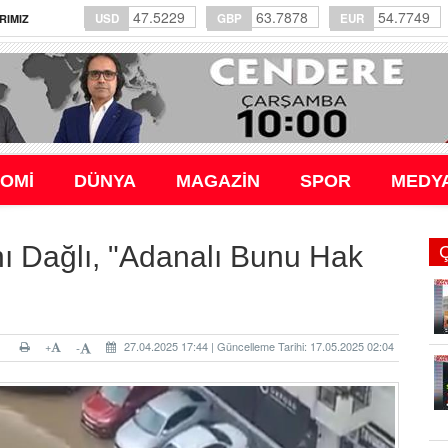
47.5229
63.7878
54.7749
USD
GBP
EUR
RIMIZ
OMİ
DÜNYA
MAGAZİN
SPOR
MEDY
nı Dağlı, "Adanalı Bunu Hak
+
27.04.2025 17:44 | Güncelleme Tarihi: 17.05.2025 02:04
-