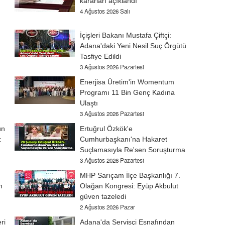
kararları açıklandı
4 Ağustos 2026 Salı
İçişleri Bakanı Mustafa Çiftçi:
Adana'daki Yeni Nesil Suç Örgütü
Tasfiye Edildi
3 Ağustos 2026 Pazartesi
Enerjisa Üretim'in Womentum
Programı 11 Bin Genç Kadına
Ulaştı
3 Ağustos 2026 Pazartesi
ün
Ertuğrul Özkök'e
:
Cumhurbaşkanı'na Hakaret
Suçlamasıyla Re'sen Soruşturma
3 Ağustos 2026 Pazartesi
MHP Sarıçam İlçe Başkanlığı 7.
n
Olağan Kongresi: Eyüp Akbulut
güven tazeledi
2 Ağustos 2026 Pazar
ri
Adana'da Servisçi Esnafından