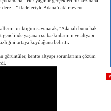
açıklamada, "Her yağmur gerçekleri bir kez daha
lar dere…" ifadeleriyle Adana’daki mevcut
allerin biriktiğini savunarak, "Adanalı bunu hak
nt genelinde yaşanan su baskınlarının ve altyapı
sizliğini ortaya koyduğunu belirtti.
n görüntüler, kentte altyapı sorunlarının çözüm
rdi.