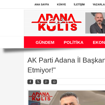
ANA SAYFA
KÜNYE
İLETIŞIM
YAZARLA
GÜNDEM
POLİTİKA
EKON
AK Parti Adana İl Başka
Etmiyor!"