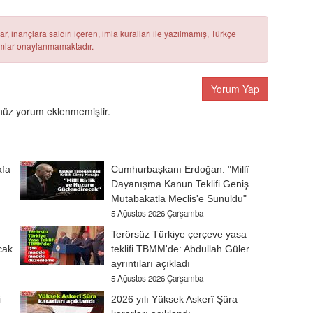
r, inançlara saldırı içeren, imla kuralları ile yazılmamış, Türkçe
rumlar onaylanmamaktadır.
Yorum Yap
üz yorum eklenmemiştir.
afa
Cumhurbaşkanı Erdoğan: "Millî
Dayanışma Kanun Teklifi Geniş
Mutabakatla Meclis'e Sunuldu"
5 Ağustos 2026 Çarşamba
Terörsüz Türkiye çerçeve yasa
cak
teklifi TBMM'de: Abdullah Güler
ayrıntıları açıkladı
5 Ağustos 2026 Çarşamba
i
2026 yılı Yüksek Askerî Şûra