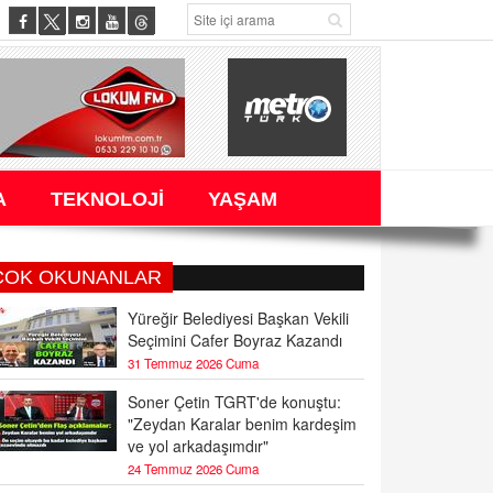
A
TEKNOLOJİ
YAŞAM
ÇOK OKUNANLAR
Yüreğir Belediyesi Başkan Vekili
Seçimini Cafer Boyraz Kazandı
31 Temmuz 2026 Cuma
Soner Çetin TGRT'de konuştu:
"Zeydan Karalar benim kardeşim
ve yol arkadaşımdır"
24 Temmuz 2026 Cuma