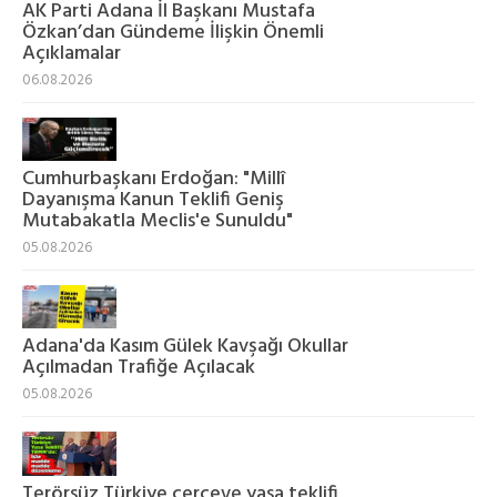
AK Parti Adana İl Başkanı Mustafa
Özkan’dan Gündeme İlişkin Önemli
Açıklamalar
06.08.2026
Cumhurbaşkanı Erdoğan: "Millî
Dayanışma Kanun Teklifi Geniş
Mutabakatla Meclis'e Sunuldu"
05.08.2026
Adana'da Kasım Gülek Kavşağı Okullar
Açılmadan Trafiğe Açılacak
05.08.2026
Terörsüz Türkiye çerçeve yasa teklifi