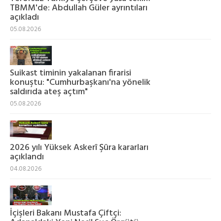
TBMM'de: Abdullah Güler ayrıntıları
açıkladı
05.08.2026
Suikast timinin yakalanan firarisi
konuştu: "Cumhurbaşkanı'na yönelik
saldırıda ateş açtım"
05.08.2026
2026 yılı Yüksek Askerî Şûra kararları
açıklandı
04.08.2026
İçişleri Bakanı Mustafa Çiftçi: