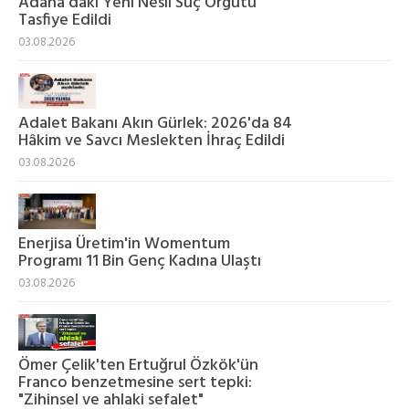
Adana'daki Yeni Nesil Suç Örgütü
Tasfiye Edildi
03.08.2026
Adalet Bakanı Akın Gürlek: 2026'da 84
Hâkim ve Savcı Meslekten İhraç Edildi
03.08.2026
Enerjisa Üretim'in Womentum
Programı 11 Bin Genç Kadına Ulaştı
03.08.2026
Ömer Çelik'ten Ertuğrul Özkök'ün
Franco benzetmesine sert tepki:
"Zihinsel ve ahlaki sefalet"