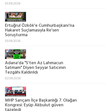
03.08.2026
Ertuğrul Özkök'e Cumhurbaşkanı'na
Hakaret Suçlamasıyla Re'sen
Soruşturma
03.08.2026
Adana'da "5'ten Az Lahmacun
Satmam" Diyen Seyyar Satıcının
Tezgâhı Kaldırıldı
02.08.2026
MHP Sarıçam İlçe Başkanlığı 7. Olağan
Kongresi: Eyüp Akbulut güven
tazeledi