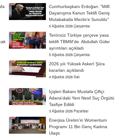
afa
Cumhurbaşkanı Erdoğan: "Millî
Dayanışma Kanun Teklifi Geniş
Mutabakatla Meclis'e Sunuldu"
5 Ağustos 2026 Çarşamba
Terörsüz Türkiye çerçeve yasa
cak
teklifi TBMM'de: Abdullah Güler
ayrıntıları açıkladı
5 Ağustos 2026 Çarşamba
i
2026 yılı Yüksek Askerî Şûra
kararları açıklandı
4 Ağustos 2026 Salı
İçişleri Bakanı Mustafa Çiftçi:
Adana'daki Yeni Nesil Suç Örgütü
Tasfiye Edildi
3 Ağustos 2026 Pazartesi
Enerjisa Üretim'in Womentum
Programı 11 Bin Genç Kadına
Ulaştı