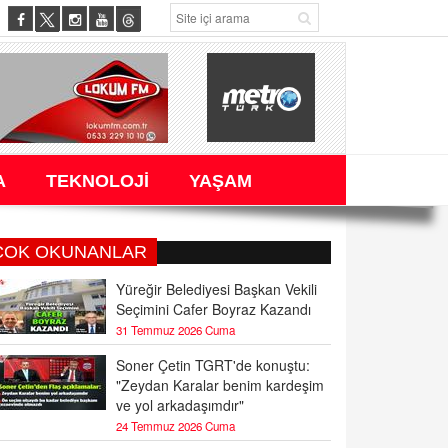
A
TEKNOLOJİ
YAŞAM
ÇOK OKUNANLAR
Yüreğir Belediyesi Başkan Vekili
Seçimini Cafer Boyraz Kazandı
31 Temmuz 2026 Cuma
Soner Çetin TGRT'de konuştu:
"Zeydan Karalar benim kardeşim
ve yol arkadaşımdır"
24 Temmuz 2026 Cuma