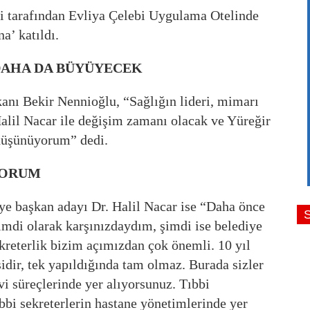
si tarafından Evliya Çelebi Uygulama Otelinde
na’ katıldı.
 DAHA DA BÜYÜYECEK
anı Bekir Nennioğlu, “Sağlığın lideri, mimarı
Halil Nacar ile değişim zamanı olacak ve Yüreğir
 düşünüyorum” dedi.
YORUM
ye başkan adayı Dr. Halil Nacar ise “Daha önce
imdi olarak karşınızdaydım, şimdi ise belediye
kreterlik bizim açımızdan çok önemli. 10 yıl
işidir, tek yapıldığında tam olmaz. Burada sizler
vi süreçlerinde yer alıyorsunuz. Tıbbi
tıbbi sekreterlerin hastane yönetimlerinde yer