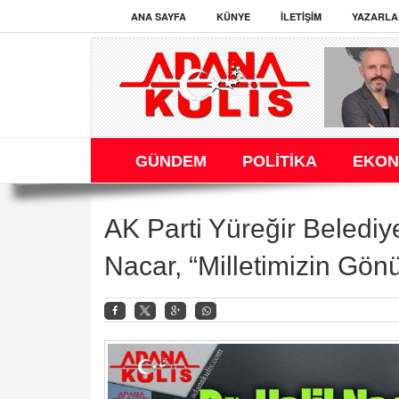
ANA SAYFA
KÜNYE
İLETIŞIM
YAZARLA
GÜNDEM
POLİTİKA
EKON
AK Parti Yüreğir Belediy
Nacar, “Milletimizin Gön