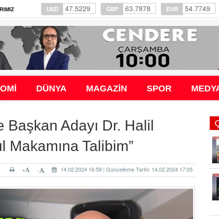
47.5229
63.7878
54.7749
USD
GBP
EUR
RIMIZ
OMİ
DÜNYA
MAGAZİN
SPOR
MEDY
e Başkan Adayı Dr. Halil
ül Makamına Talibim”
+
14.02.2024 16:59 | Güncelleme Tarihi: 14.02.2024 17:05
-