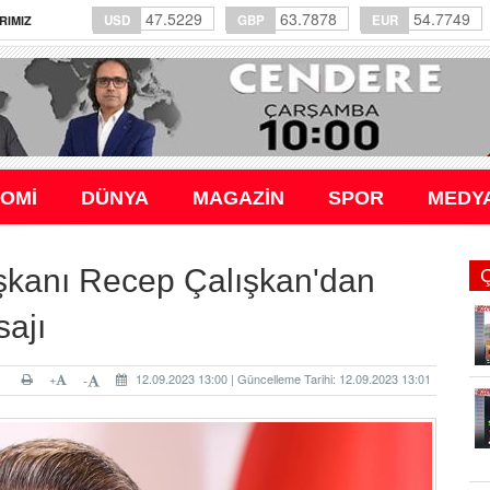
47.5229
63.7878
54.7749
USD
GBP
EUR
RIMIZ
OMİ
DÜNYA
MAGAZİN
SPOR
MEDY
anı Recep Çalışkan'dan
sajı
+
12.09.2023 13:00 | Güncelleme Tarihi: 12.09.2023 13:01
-