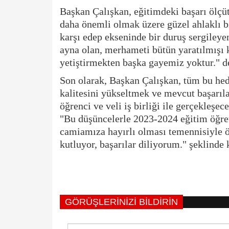
Başkan Çalışkan, eğitimdeki başarı ölçüt
daha önemli olmak üzere güzel ahlaklı bi
karşı edep ekseninde bir duruş sergileye
ayna olan, merhameti bütün yaratılmışı k
yetiştirmekten başka gayemiz yoktur." d
Son olarak, Başkan Çalışkan, tüm bu hed
kalitesini yükseltmek ve mevcut başarıla
öğrenci ve veli iş birliği ile gerçekleşec
"Bu düşüncelerle 2023-2024 eğitim öğret
camiamıza hayırlı olması temennisiyle ö
kutluyor, başarılar diliyorum." şeklind
GÖRÜŞLERINIZI BILDIRIN