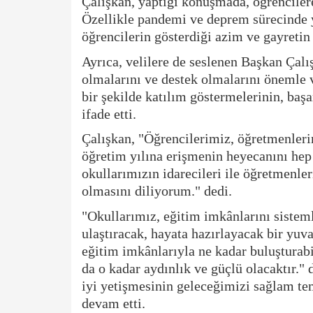
Çalışkan, yaptığı konuşmada, öğrencilere
Özellikle pandemi ve deprem sürecinde y
öğrencilerin gösterdiği azim ve gayretin
Ayrıca, velilere de seslenen Başkan Çalı
olmalarını ve destek olmalarını önemle v
bir şekilde katılım göstermelerinin, baş
ifade etti.
Çalışkan, "Öğrencilerimiz, öğretmenlerim
öğretim yılına erişmenin heyecanını hep 
okullarımızın idarecileri ile öğretmenler
olmasını diliyorum." dedi.
"Okullarımız, eğitim imkânlarını sisteml
ulaştıracak, hayata hazırlayacak bir yu
eğitim imkânlarıyla ne kadar buluşturabil
da o kadar aydınlık ve güçlü olacaktır."
iyi yetişmesinin geleceğimizi sağlam te
devam etti.