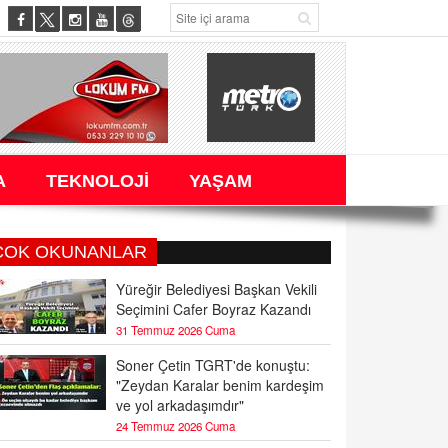
A
TEKNOLOJİ
YAŞAM
ÇOK OKUNANLAR
Yüreğir Belediyesi Başkan Vekili
Seçimini Cafer Boyraz Kazandı
31 Temmuz 2026 Cuma
Soner Çetin TGRT'de konuştu:
"Zeydan Karalar benim kardeşim
ve yol arkadaşımdır"
24 Temmuz 2026 Cuma