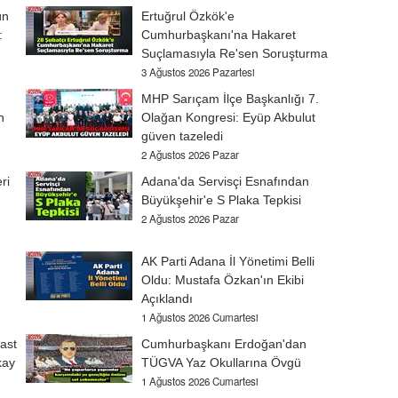
ün
Ertuğrul Özkök'e
:
Cumhurbaşkanı'na Hakaret
Suçlamasıyla Re'sen Soruşturma
3 Ağustos 2026 Pazartesi
MHP Sarıçam İlçe Başkanlığı 7.
n
Olağan Kongresi: Eyüp Akbulut
güven tazeledi
2 Ağustos 2026 Pazar
ri
Adana'da Servisçi Esnafından
Büyükşehir'e S Plaka Tepkisi
2 Ağustos 2026 Pazar
AK Parti Adana İl Yönetimi Belli
Oldu: Mustafa Özkan'ın Ekibi
Açıklandı
1 Ağustos 2026 Cumartesi
ast
Cumhurbaşkanı Erdoğan'dan
kay
TÜGVA Yaz Okullarına Övgü
1 Ağustos 2026 Cumartesi