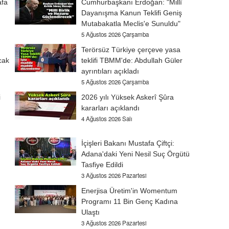
afa
Cumhurbaşkanı Erdoğan: "Millî
Dayanışma Kanun Teklifi Geniş
Mutabakatla Meclis'e Sunuldu"
5 Ağustos 2026 Çarşamba
Terörsüz Türkiye çerçeve yasa
cak
teklifi TBMM'de: Abdullah Güler
ayrıntıları açıkladı
5 Ağustos 2026 Çarşamba
i
2026 yılı Yüksek Askerî Şûra
kararları açıklandı
4 Ağustos 2026 Salı
İçişleri Bakanı Mustafa Çiftçi:
Adana'daki Yeni Nesil Suç Örgütü
Tasfiye Edildi
3 Ağustos 2026 Pazartesi
Enerjisa Üretim'in Womentum
Programı 11 Bin Genç Kadına
Ulaştı
3 Ağustos 2026 Pazartesi