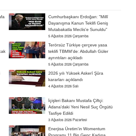
afa
Cumhurbaşkanı Erdoğan: "Millî
Dayanışma Kanun Teklifi Geniş
Mutabakatla Meclis'e Sunuldu"
5 Ağustos 2026 Çarşamba
Terörsüz Türkiye çerçeve yasa
cak
teklifi TBMM'de: Abdullah Güler
ayrıntıları açıkladı
5 Ağustos 2026 Çarşamba
i
2026 yılı Yüksek Askerî Şûra
kararları açıklandı
4 Ağustos 2026 Salı
İçişleri Bakanı Mustafa Çiftçi:
Adana'daki Yeni Nesil Suç Örgütü
Tasfiye Edildi
3 Ağustos 2026 Pazartesi
Enerjisa Üretim'in Womentum
Programı 11 Bin Genç Kadına