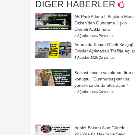
DİĞER HABERLER
AK Parti Adana İl Başkanı Must
Özkan’dan Gündeme İlişkin
Önemli Açıklamalar
6 Ağustos 2026 Perşembe
Adana'da Kasım Gülek Kavşağı
Okullar Açılmadan Trafiğe Açıla
5 Ağustos 2026 Çarşamba
Suikast timinin yakalanan firaris
konuştu: "Cumhurbaşkanı'na
yönelik saldırıda ateş açtım"
5 Ağustos 2026 Çarşamba
Adalet Bakanı Akın Gürlek:
2026'da 84 Hâkim ve Savcı