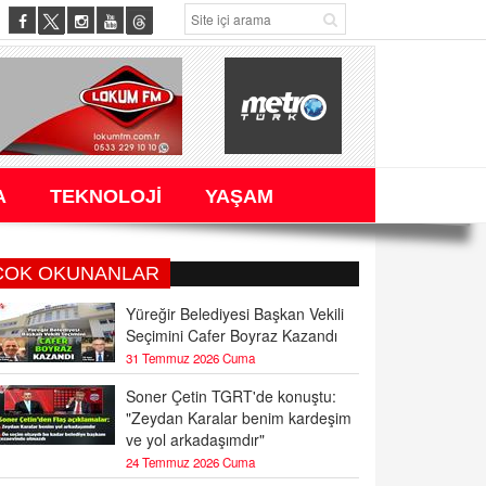
A
TEKNOLOJİ
YAŞAM
ÇOK OKUNANLAR
Yüreğir Belediyesi Başkan Vekili
Seçimini Cafer Boyraz Kazandı
31 Temmuz 2026 Cuma
Soner Çetin TGRT'de konuştu:
"Zeydan Karalar benim kardeşim
ve yol arkadaşımdır"
24 Temmuz 2026 Cuma