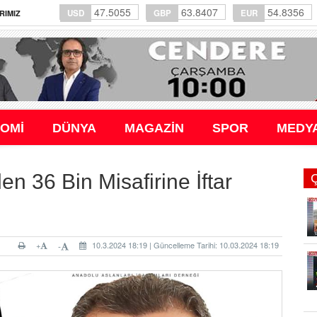
47.5055
63.8407
54.8356
USD
GBP
EUR
RIMIZ
OMİ
DÜNYA
MAGAZİN
SPOR
MEDY
36 Bin Misafirine İftar
+
10.3.2024 18:19 | Güncelleme Tarihi: 10.03.2024 18:19
-