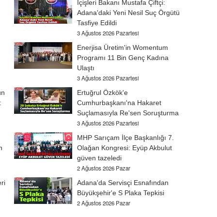
İçişleri Bakanı Mustafa Çiftçi:
Adana'daki Yeni Nesil Suç Örgütü
Tasfiye Edildi
3 Ağustos 2026 Pazartesi
Enerjisa Üretim'in Womentum
Programı 11 Bin Genç Kadına
Ulaştı
3 Ağustos 2026 Pazartesi
ün
Ertuğrul Özkök'e
:
Cumhurbaşkanı'na Hakaret
Suçlamasıyla Re'sen Soruşturma
3 Ağustos 2026 Pazartesi
MHP Sarıçam İlçe Başkanlığı 7.
n
Olağan Kongresi: Eyüp Akbulut
güven tazeledi
2 Ağustos 2026 Pazar
ri
Adana'da Servisçi Esnafından
Büyükşehir'e S Plaka Tepkisi
2 Ağustos 2026 Pazar