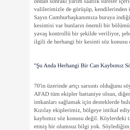
ondan sonraki yarım saatlik süreler iç
valilerimizle de görüşüp, kendilerinden ill
Sayın Cumhurbaşkanımıza buraya indiğimi
kesintisi var bunların önemli bir bölümü
yavaş kontrollü bir şekilde veriliyor, şeb
ilgili de herhangi bir kesinti söz konus
"Şu Anda Herhangi Bir Can Kaybımız S
70'in üzerinde artçı sarsıntı olduğunu s
AFAD tüm ekipler battaniye olsun, diğer 
imkanları sağlamak için desteklerde bu
Kızılay ekiplerimiz, bölgeye intikal ediy
kaybımız söz konusu değil. Köylerdeki t
etmiş bir olumsuz bilgi yok. Söylediğim 