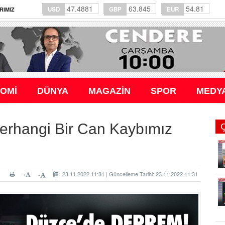
47.4881
63.845
54.81
USD
GBP
EUR
RIMIZ
OMİ
DÜNYA
MAGAZİN
SPOR
MEDY
erhangi Bir Can Kaybımız
+
23.11.2022 11:31 | Güncelleme Tarihi: 23.11.2022 11:31
-