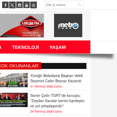
A
TEKNOLOJİ
YAŞAM
ÇOK OKUNANLAR
Yüreğir Belediyesi Başkan Vekili
Seçimini Cafer Boyraz Kazandı
31 Temmuz 2026 Cuma
Soner Çetin TGRT'de konuştu:
"Zeydan Karalar benim kardeşim
ve yol arkadaşımdır"
24 Temmuz 2026 Cuma