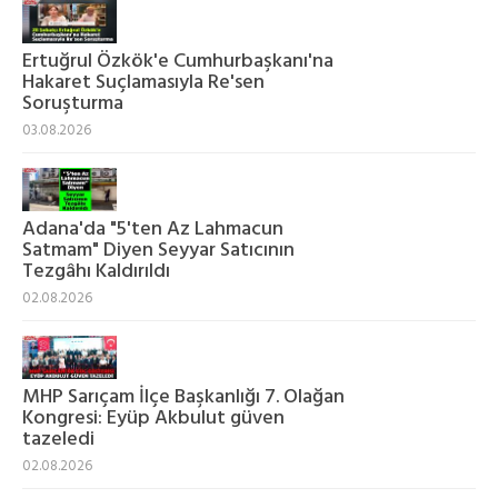
Ertuğrul Özkök'e Cumhurbaşkanı'na
Hakaret Suçlamasıyla Re'sen
Soruşturma
03.08.2026
Adana'da "5'ten Az Lahmacun
Satmam" Diyen Seyyar Satıcının
Tezgâhı Kaldırıldı
02.08.2026
MHP Sarıçam İlçe Başkanlığı 7. Olağan
Kongresi: Eyüp Akbulut güven
tazeledi
02.08.2026