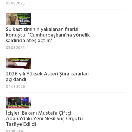
05.08.2026
Suikast timinin yakalanan firarisi
konuştu: "Cumhurbaşkanı'na yönelik
saldırıda ateş açtım"
05.08.2026
2026 yılı Yüksek Askerî Şûra kararları
açıklandı
04.08.2026
İçişleri Bakanı Mustafa Çiftçi:
Adana'daki Yeni Nesil Suç Örgütü
Tasfiye Edildi
03.08.2026