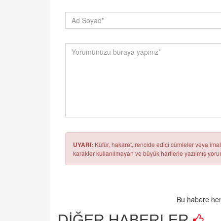
UYARI:
Küfür, hakaret, rencide edici cümleler veya imala
karakter kullanılmayan ve büyük harflerle yazılmış yo
Bu habere hen
DİĞER HABERLER