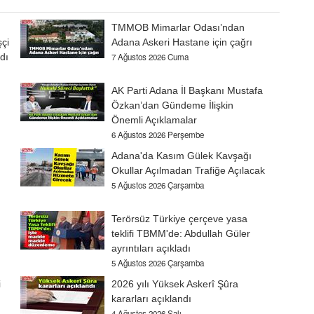
TMMOB Mimarlar Odası’ndan
şçi
Adana Askeri Hastane için çağrı
dı
7 Ağustos 2026 Cuma
AK Parti Adana İl Başkanı Mustafa
Özkan’dan Gündeme İlişkin
Önemli Açıklamalar
6 Ağustos 2026 Perşembe
Adana'da Kasım Gülek Kavşağı
Okullar Açılmadan Trafiğe Açılacak
5 Ağustos 2026 Çarşamba
Terörsüz Türkiye çerçeve yasa
teklifi TBMM'de: Abdullah Güler
ayrıntıları açıkladı
5 Ağustos 2026 Çarşamba
i
2026 yılı Yüksek Askerî Şûra
kararları açıklandı
4 Ağustos 2026 Salı