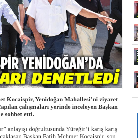
t Kocaispir, Yenidoğan Mahallesi’ni ziyaret
Yapılan çalışmaları yerinde inceleyen Başkan
e sohbet etti.
” anlayışı doğrultusunda Yüreğir’i karış karış
 kucaklaşan Başkan Fatih Mehmet Kocaispir, son