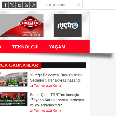
A
TEKNOLOJİ
YAŞAM
ÇOK OKUNANLAR
Yüreğir Belediyesi Başkan Vekili
Seçimini Cafer Boyraz Kazandı
31 Temmuz 2026 Cuma
Soner Çetin TGRT'de konuştu:
"Zeydan Karalar benim kardeşim
ve yol arkadaşımdır"
24 Temmuz 2026 Cuma