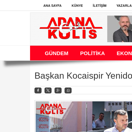
ANA SAYFA
KÜNYE
İLETIŞIM
YAZARLA
GÜNDEM
POLİTİKA
EKON
Başkan Kocaispir Yenido