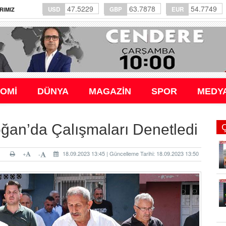
47.5229
63.7878
54.7749
USD
GBP
EUR
RIMIZ
OMİ
DÜNYA
MAGAZİN
SPOR
MEDY
ğan’da Çalışmaları Denetledi
+
18.09.2023 13:45 | Güncelleme Tarihi: 18.09.2023 13:50
-