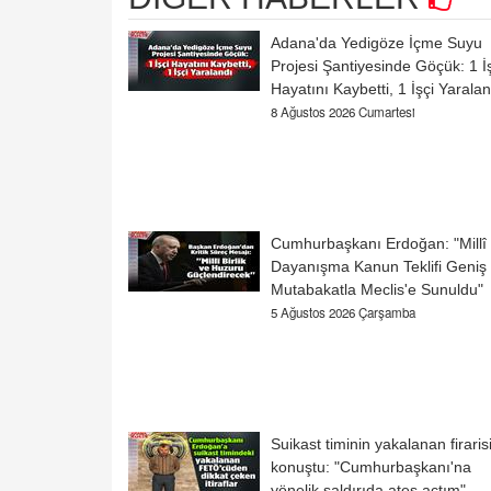
Adana'da Yedigöze İçme Suyu
Projesi Şantiyesinde Göçük: 1 İ
Hayatını Kaybetti, 1 İşçi Yaralan
8 Ağustos 2026 Cumartesi
Cumhurbaşkanı Erdoğan: "Millî
Dayanışma Kanun Teklifi Geniş
Mutabakatla Meclis'e Sunuldu"
5 Ağustos 2026 Çarşamba
Suikast timinin yakalanan firaris
konuştu: "Cumhurbaşkanı'na
yönelik saldırıda ateş açtım"