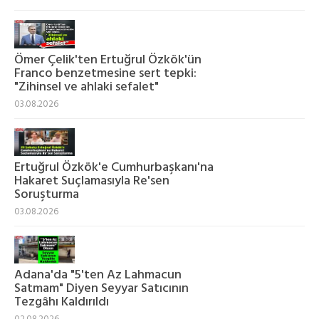
Ömer Çelik'ten Ertuğrul Özkök'ün
Franco benzetmesine sert tepki:
"Zihinsel ve ahlaki sefalet"
03.08.2026
Ertuğrul Özkök'e Cumhurbaşkanı'na
Hakaret Suçlamasıyla Re'sen
Soruşturma
03.08.2026
Adana'da "5'ten Az Lahmacun
Satmam" Diyen Seyyar Satıcının
Tezgâhı Kaldırıldı