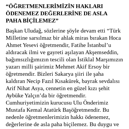
“ÖĞRETMENLERİMİZİN HAKLARI 
ÖDENEMEZ DEĞERLERİNE DE ASLA 
PAHA BİÇİLEMEZ”
Başkan Uludağ, sözlerine şöyle devam etti “Türk 
Milletine sarsılmaz bir ahlak miras bırakan Hoca 
Ahmet Yesevi öğretmendir, Fatihe İstanbul’u 
aldıracak ilmi ve gayreti aşılayan Akşemseddin, 
bağımsızlığımızın tescili olan İstiklal Marşımızın 
yazarı milli şairimiz Mehmet Akif Ersoy bir 
öğretmendir. Bizleri Sakarya şiiri ile şaha 
kaldıran Necip Fazıl Kısakürek, bayrak sevdalısı 
Arif Nihat Asya, cennetin en güzel kızı şehit 
Aybüke Yalçın’da bir öğretmendir. 
Cumhuriyetimizin kurucusu Ulu Önderimiz 
Mustafa Kemal Atatürk Başöğretmendir. Bu 
nedenle öğretmenlerimizin hakkı ödenemez, 
değerlerine de asla paha biçilemez. Bu duygu ve 