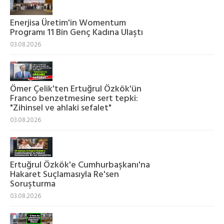
Enerjisa Üretim'in Womentum
Programı 11 Bin Genç Kadına Ulaştı
03.08.2026
Ömer Çelik'ten Ertuğrul Özkök'ün
Franco benzetmesine sert tepki:
"Zihinsel ve ahlaki sefalet"
03.08.2026
Ertuğrul Özkök'e Cumhurbaşkanı'na
Hakaret Suçlamasıyla Re'sen
Soruşturma
03.08.2026