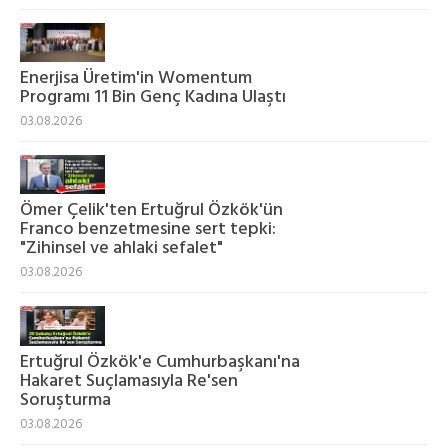
Enerjisa Üretim'in Womentum
Programı 11 Bin Genç Kadına Ulaştı
03.08.2026
Ömer Çelik'ten Ertuğrul Özkök'ün
Franco benzetmesine sert tepki:
"Zihinsel ve ahlaki sefalet"
03.08.2026
Ertuğrul Özkök'e Cumhurbaşkanı'na
Hakaret Suçlamasıyla Re'sen
Soruşturma
03.08.2026