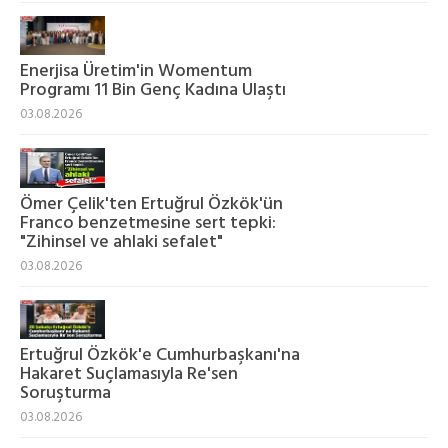
Enerjisa Üretim'in Womentum
Programı 11 Bin Genç Kadına Ulaştı
03.08.2026
Ömer Çelik'ten Ertuğrul Özkök'ün
Franco benzetmesine sert tepki:
"Zihinsel ve ahlaki sefalet"
03.08.2026
Ertuğrul Özkök'e Cumhurbaşkanı'na
Hakaret Suçlamasıyla Re'sen
Soruşturma
03.08.2026