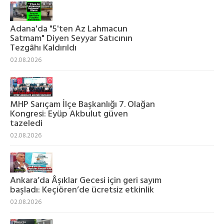
Adana'da "5'ten Az Lahmacun
Satmam" Diyen Seyyar Satıcının
Tezgâhı Kaldırıldı
02.08.2026
MHP Sarıçam İlçe Başkanlığı 7. Olağan
Kongresi: Eyüp Akbulut güven
tazeledi
02.08.2026
Ankara’da Âşıklar Gecesi için geri sayım
başladı: Keçiören’de ücretsiz etkinlik
02.08.2026