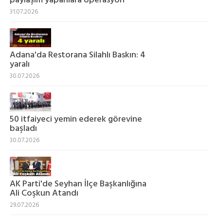
paylaşım yapanlara operasyon
31.07.2026
Adana'da Restorana Silahlı Baskın: 4
yaralı
30.07.2026
50 itfaiyeci yemin ederek görevine
başladı
30.07.2026
AK Parti'de Seyhan İlçe Başkanlığına
Ali Coşkun Atandı
29.07.2026