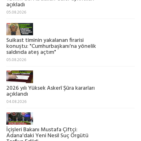
açıkladı
05.08.2026
Suikast timinin yakalanan firarisi
konuştu: "Cumhurbaşkanı'na yönelik
saldırıda ateş açtım"
05.08.2026
2026 yılı Yüksek Askerî Şûra kararları
açıklandı
04.08.2026
İçişleri Bakanı Mustafa Çiftçi:
Adana'daki Yeni Nesil Suç Örgütü