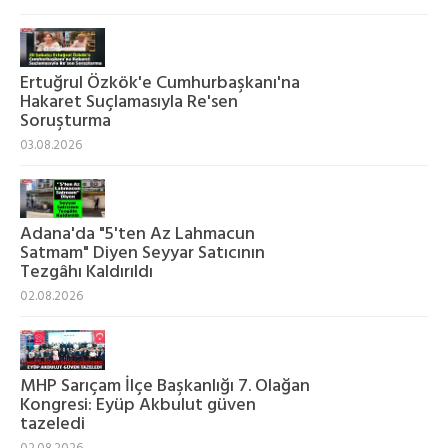
Ertuğrul Özkök'e Cumhurbaşkanı'na
Hakaret Suçlamasıyla Re'sen
Soruşturma
03.08.2026
Adana'da "5'ten Az Lahmacun
Satmam" Diyen Seyyar Satıcının
Tezgâhı Kaldırıldı
02.08.2026
MHP Sarıçam İlçe Başkanlığı 7. Olağan
Kongresi: Eyüp Akbulut güven
tazeledi