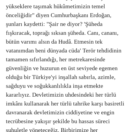
yükseklere taşımak hükûmetimizin temel
önceliğidir" diyen Cumhurbaşkanı Erdoğan,
şunları kaydetti: "Şair ne diyor? 'Şüheda
fışkıracak, toprağı sıksan şüheda. Canı, cananı,
bütün varımı alsın da Hudâ. Etmesin tek
vatanımdan beni dünyada cüda' Terör tehdidinin
tamamen sıfırlandığı, her metrekaresinde
güvenliğin ve huzurun en üst seviyede egemen
olduğu bir Türkiye'yi inşallah sabırla, azimle,
sağduyu ve soğukkanlılıkla inşa etmekte
kararlıyız. Devletimizin uhdesindeki her türlü
imkânı kullanarak her türlü tahrike karşı basiretli
davranarak devletimizin ciddiyetine ve engin
tecrübesine yakışır şekilde bu hassas süreci
suhuletle yöneteceğiz. Birbirimize her