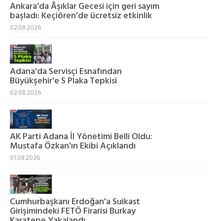
Ankara’da Âşıklar Gecesi için geri sayım
başladı: Keçiören’de ücretsiz etkinlik
02.08.2026
Adana'da Servisçi Esnafından
Büyükşehir'e S Plaka Tepkisi
02.08.2026
AK Parti Adana İl Yönetimi Belli Oldu:
Mustafa Özkan'ın Ekibi Açıklandı
01.08.2026
Cumhurbaşkanı Erdoğan'a Suikast
Girişimindeki FETÖ Firarisi Burkay
Karatepe Yakalandı