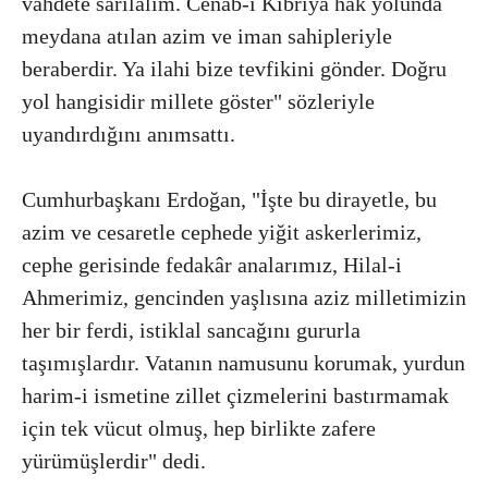
vahdete sarılalım. Cenab-ı Kibriya hak yolunda
meydana atılan azim ve iman sahipleriyle
beraberdir. Ya ilahi bize tevfikini gönder. Doğru
yol hangisidir millete göster" sözleriyle
uyandırdığını anımsattı.
Cumhurbaşkanı Erdoğan, "İşte bu dirayetle, bu
azim ve cesaretle cephede yiğit askerlerimiz,
cephe gerisinde fedakâr analarımız, Hilal-i
Ahmerimiz, gencinden yaşlısına aziz milletimizin
her bir ferdi, istiklal sancağını gururla
taşımışlardır. Vatanın namusunu korumak, yurdun
harim-i ismetine zillet çizmelerini bastırmamak
için tek vücut olmuş, hep birlikte zafere
yürümüşlerdir" dedi.