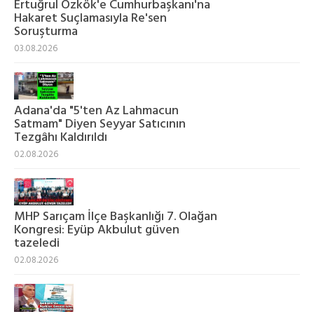
Ertuğrul Özkök'e Cumhurbaşkanı'na
Hakaret Suçlamasıyla Re'sen
Soruşturma
03.08.2026
Adana'da "5'ten Az Lahmacun
Satmam" Diyen Seyyar Satıcının
Tezgâhı Kaldırıldı
02.08.2026
MHP Sarıçam İlçe Başkanlığı 7. Olağan
Kongresi: Eyüp Akbulut güven
tazeledi
02.08.2026