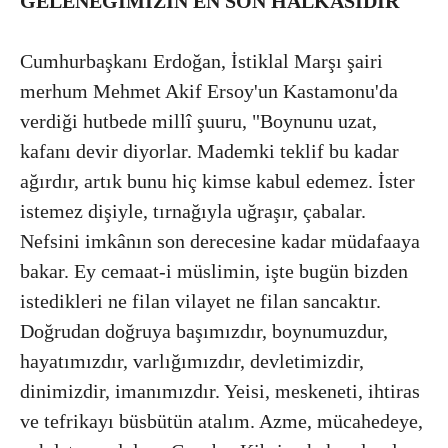
GELENEĞİMİZİN EN SON HALKASIDIR"
Cumhurbaşkanı Erdoğan, İstiklal Marşı şairi
merhum Mehmet Akif Ersoy'un Kastamonu'da
verdiği hutbede millî şuuru, "Boynunu uzat,
kafanı devir diyorlar. Mademki teklif bu kadar
ağırdır, artık bunu hiç kimse kabul edemez. İster
istemez dişiyle, tırnağıyla uğraşır, çabalar.
Nefsini imkânın son derecesine kadar müdafaaya
bakar. Ey cemaat-i müslimin, işte bugün bizden
istedikleri ne filan vilayet ne filan sancaktır.
Doğrudan doğruya başımızdır, boynumuzdur,
hayatımızdır, varlığımızdır, devletimizdir,
dinimizdir, imanımızdır. Yeisi, meskeneti, ihtiras
ve tefrikayı büsbütün atalım. Azme, mücahedeye,