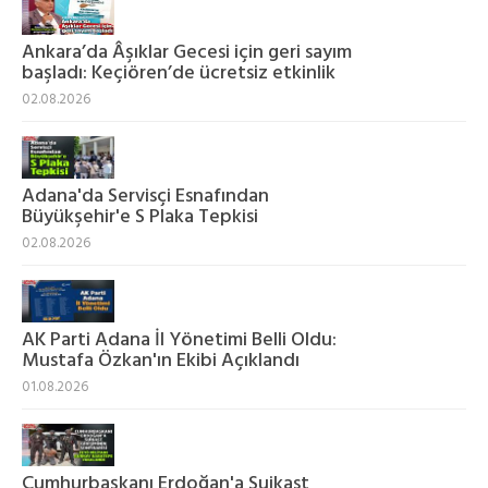
Ankara’da Âşıklar Gecesi için geri sayım
başladı: Keçiören’de ücretsiz etkinlik
02.08.2026
Adana'da Servisçi Esnafından
Büyükşehir'e S Plaka Tepkisi
02.08.2026
AK Parti Adana İl Yönetimi Belli Oldu:
Mustafa Özkan'ın Ekibi Açıklandı
01.08.2026
Cumhurbaşkanı Erdoğan'a Suikast