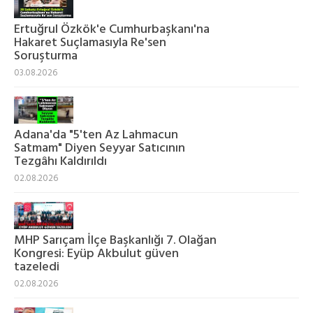
Ertuğrul Özkök'e Cumhurbaşkanı'na
Hakaret Suçlamasıyla Re'sen
Soruşturma
03.08.2026
Adana'da "5'ten Az Lahmacun
Satmam" Diyen Seyyar Satıcının
Tezgâhı Kaldırıldı
02.08.2026
MHP Sarıçam İlçe Başkanlığı 7. Olağan
Kongresi: Eyüp Akbulut güven
tazeledi
02.08.2026