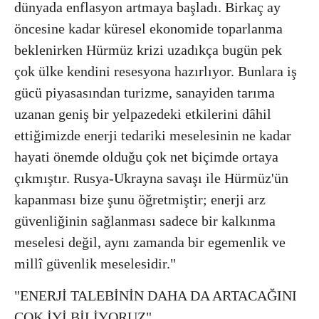
dünyada enflasyon artmaya başladı. Birkaç ay
öncesine kadar küresel ekonomide toparlanma
beklenirken Hürmüz krizi uzadıkça bugün pek
çok ülke kendini resesyona hazırlıyor. Bunlara iş
gücü piyasasından turizme, sanayiden tarıma
uzanan geniş bir yelpazedeki etkilerini dâhil
ettiğimizde enerji tedariki meselesinin ne kadar
hayati önemde olduğu çok net biçimde ortaya
çıkmıştır. Rusya-Ukrayna savaşı ile Hürmüz'ün
kapanması bize şunu öğretmiştir; enerji arz
güvenliğinin sağlanması sadece bir kalkınma
meselesi değil, aynı zamanda bir egemenlik ve
millî güvenlik meselesidir."
"ENERJİ TALEBİNİN DAHA DA ARTACAĞINI
ÇOK İYİ BİLİYORUZ"