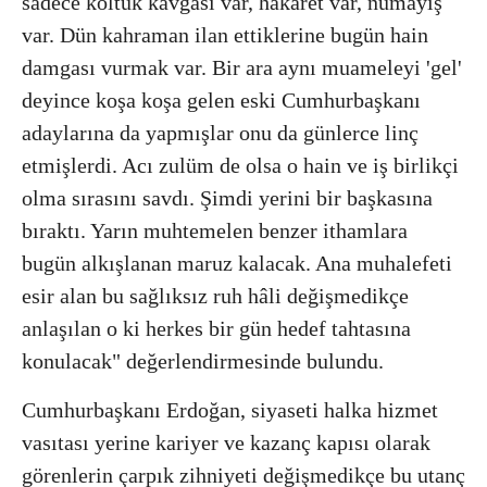
sadece koltuk kavgası var, hakaret var, nümayiş
var. Dün kahraman ilan ettiklerine bugün hain
damgası vurmak var. Bir ara aynı muameleyi 'gel'
deyince koşa koşa gelen eski Cumhurbaşkanı
adaylarına da yapmışlar onu da günlerce linç
etmişlerdi. Acı zulüm de olsa o hain ve iş birlikçi
olma sırasını savdı. Şimdi yerini bir başkasına
bıraktı. Yarın muhtemelen benzer ithamlara
bugün alkışlanan maruz kalacak. Ana muhalefeti
esir alan bu sağlıksız ruh hâli değişmedikçe
anlaşılan o ki herkes bir gün hedef tahtasına
konulacak" değerlendirmesinde bulundu.
Cumhurbaşkanı Erdoğan, siyaseti halka hizmet
vasıtası yerine kariyer ve kazanç kapısı olarak
görenlerin çarpık zihniyeti değişmedikçe bu utanç