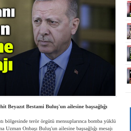
t Beyazıt Bestami Buluş'un ailesine başsağlığı
atı bölgesinde terör örgütü mensuplarınca bomba yüklü
rma Uzman Onbaşı Buluş'un ailesine başsağlığı mesajı