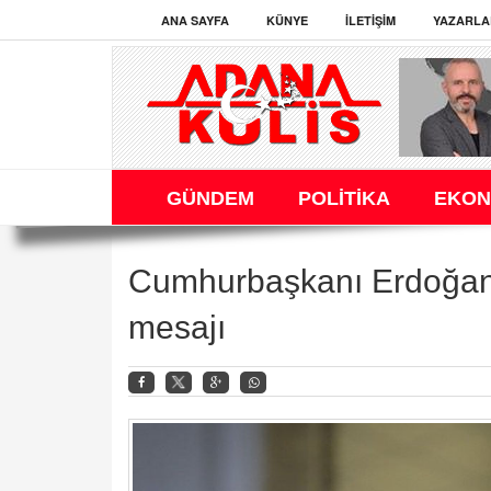
ANA SAYFA
KÜNYE
İLETIŞIM
YAZARLA
GÜNDEM
POLİTİKA
EKON
Cumhurbaşkanı Erdoğan’d
mesajı