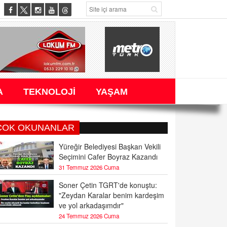
A
TEKNOLOJİ
YAŞAM
ÇOK OKUNANLAR
Yüreğir Belediyesi Başkan Vekili
Seçimini Cafer Boyraz Kazandı
31 Temmuz 2026 Cuma
Soner Çetin TGRT'de konuştu:
"Zeydan Karalar benim kardeşim
ve yol arkadaşımdır"
24 Temmuz 2026 Cuma