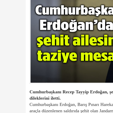
Cumhurbaşkanı Recep Tayyip Erdoğan, şehi
dileklerini iletti.
Cumhurbaşkanı
Erdoğan, Barış Pınarı Harek
araçla düzenlenen saldırıda şehit olan Janda