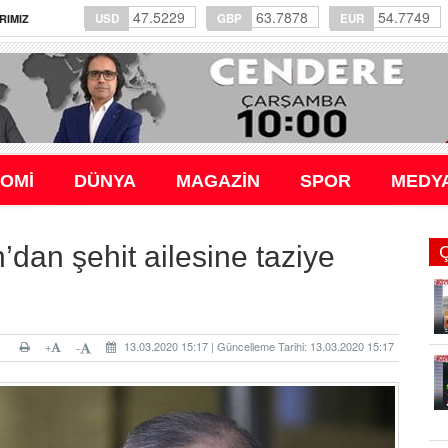
47.5229
63.7878
54.7749
USD
GBP
EUR
RIMIZ
OMİ
DÜNYA
MAGAZİN
SPOR
MEDY
an şehit ailesine taziye
+
13.03.2020 15:17 | Güncelleme Tarihi: 13.03.2020 15:17
-