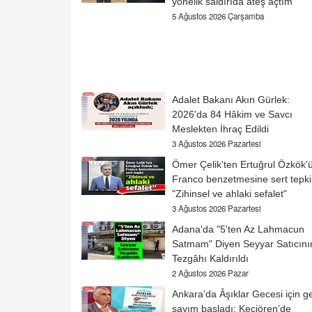
yönelik saldırıda ateş açtım"
5 Ağustos 2026 Çarşamba
Adalet Bakanı Akın Gürlek:
2026'da 84 Hâkim ve Savcı
Meslekten İhraç Edildi
3 Ağustos 2026 Pazartesi
Ömer Çelik'ten Ertuğrul Özkök'
Franco benzetmesine sert tepki
"Zihinsel ve ahlaki sefalet"
3 Ağustos 2026 Pazartesi
Adana'da "5'ten Az Lahmacun
Satmam" Diyen Seyyar Satıcını
Tezgâhı Kaldırıldı
2 Ağustos 2026 Pazar
Ankara’da Âşıklar Gecesi için ge
sayım başladı: Keçiören’de