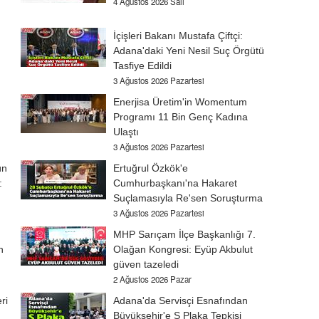
4 Ağustos 2026 Salı
İçişleri Bakanı Mustafa Çiftçi:
Adana'daki Yeni Nesil Suç Örgütü
Tasfiye Edildi
3 Ağustos 2026 Pazartesi
Enerjisa Üretim'in Womentum
Programı 11 Bin Genç Kadına
Ulaştı
3 Ağustos 2026 Pazartesi
ün
Ertuğrul Özkök'e
:
Cumhurbaşkanı'na Hakaret
Suçlamasıyla Re'sen Soruşturma
3 Ağustos 2026 Pazartesi
MHP Sarıçam İlçe Başkanlığı 7.
n
Olağan Kongresi: Eyüp Akbulut
güven tazeledi
2 Ağustos 2026 Pazar
ri
Adana'da Servisçi Esnafından
Büyükşehir'e S Plaka Tepkisi