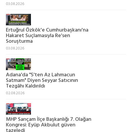
03.08.2026
Ertuğrul Özkök'e Cumhurbaşkanı'na
Hakaret Suçlamasıyla Re'sen
Soruşturma
03.08.2026
Adana'da "5'ten Az Lahmacun
Satmam" Diyen Seyyar Satıcının
Tezgâhı Kaldırıldı
02.08.2026
MHP Sarıçam İlçe Başkanlığı 7. Olağan
Kongresi: Eyüp Akbulut güven
tazeledi