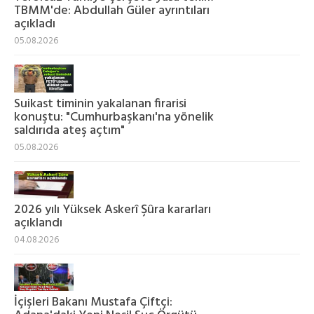
TBMM'de: Abdullah Güler ayrıntıları
açıkladı
05.08.2026
Suikast timinin yakalanan firarisi
konuştu: "Cumhurbaşkanı'na yönelik
saldırıda ateş açtım"
05.08.2026
2026 yılı Yüksek Askerî Şûra kararları
açıklandı
04.08.2026
İçişleri Bakanı Mustafa Çiftçi: