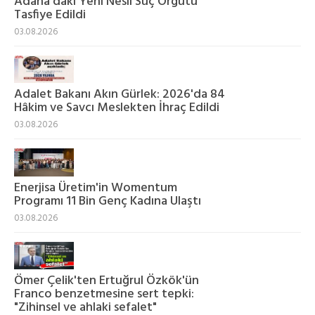
Adana'daki Yeni Nesil Suç Örgütü
Tasfiye Edildi
03.08.2026
Adalet Bakanı Akın Gürlek: 2026'da 84
Hâkim ve Savcı Meslekten İhraç Edildi
03.08.2026
Enerjisa Üretim'in Womentum
Programı 11 Bin Genç Kadına Ulaştı
03.08.2026
Ömer Çelik'ten Ertuğrul Özkök'ün
Franco benzetmesine sert tepki:
"Zihinsel ve ahlaki sefalet"