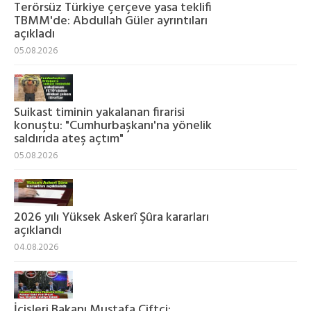
Terörsüz Türkiye çerçeve yasa teklifi
TBMM'de: Abdullah Güler ayrıntıları
açıkladı
05.08.2026
Suikast timinin yakalanan firarisi
konuştu: "Cumhurbaşkanı'na yönelik
saldırıda ateş açtım"
05.08.2026
2026 yılı Yüksek Askerî Şûra kararları
açıklandı
04.08.2026
İçişleri Bakanı Mustafa Çiftçi: