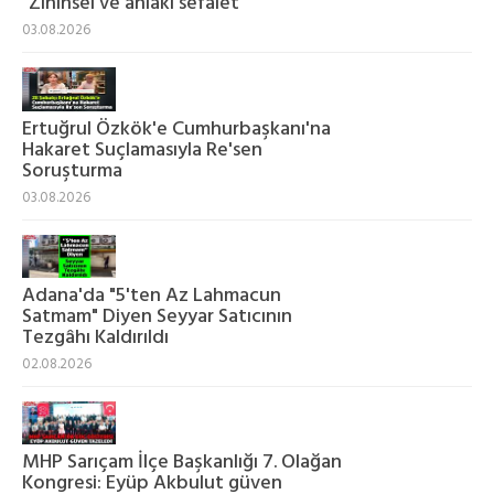
"Zihinsel ve ahlaki sefalet"
03.08.2026
Ertuğrul Özkök'e Cumhurbaşkanı'na
Hakaret Suçlamasıyla Re'sen
Soruşturma
03.08.2026
Adana'da "5'ten Az Lahmacun
Satmam" Diyen Seyyar Satıcının
Tezgâhı Kaldırıldı
02.08.2026
MHP Sarıçam İlçe Başkanlığı 7. Olağan
Kongresi: Eyüp Akbulut güven