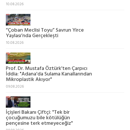
10.08.2026
“Çoban Meclisi Toyu” Savrun Yirce
Yaylası’nda Gerçekleşti
10.08.2026
Prof. Dr. Mustafa Öztürk'ten Çarpıcı
İddia: "Adana'da Sulama Kanallarından
Mikroplastik Akıyor"
09.08.2026
İçişleri Bakanı Çiftçi: "Tek bir
çocuğumuzu bile kötülüğün
pençesine terk etmeyeceğiz"