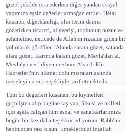
güzel şekilde icra ederken diğer yandan sosyal
yapımıza eşsiz değerler armağan ettiler. Helal
kazancı, diğerkâmlığı, alın terini daima
gözetirken ticareti, alışverişi, toplumun huzur ve
selametine, neticede de Allah'ın rızasına giden bir
yol olarak gördüler. 'Alanda satanı gözet, satanda
alanı gözet. Karında kalanı gözet. Mevla'dan al,
Mevla'ya ver.' diyen merhum Alvarlı Efe
Hazretleri'nin hikmet dolu mısraları aslında
meseleyi en veciz şekliyle tarif etmektedir.
Tüm bu değerleri kuşanan, bu kıymetleri
geçmişten alıp bugüne taşıyan, ülkesi ve milleti
için aşkla çalışan tüm esnaf ve sanatkârlarımıza
bugün bir kez daha teşekkür ediyorum. Rabb'im
hepinizden razı olsun. Emeklerinizi inşallah