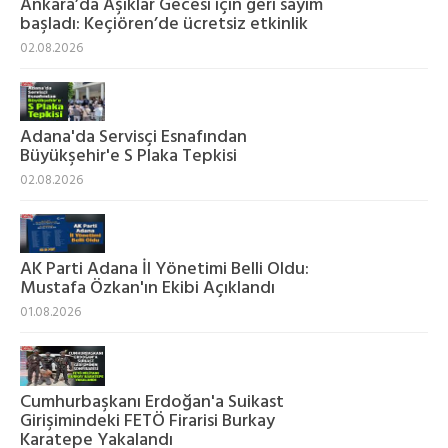
Ankara’da Âşıklar Gecesi için geri sayım
başladı: Keçiören’de ücretsiz etkinlik
02.08.2026
Adana'da Servisçi Esnafından
Büyükşehir'e S Plaka Tepkisi
02.08.2026
AK Parti Adana İl Yönetimi Belli Oldu:
Mustafa Özkan'ın Ekibi Açıklandı
01.08.2026
Cumhurbaşkanı Erdoğan'a Suikast
Girişimindeki FETÖ Firarisi Burkay
Karatepe Yakalandı