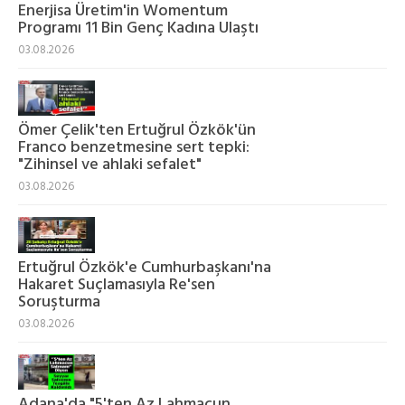
Enerjisa Üretim'in Womentum
Programı 11 Bin Genç Kadına Ulaştı
03.08.2026
Ömer Çelik'ten Ertuğrul Özkök'ün
Franco benzetmesine sert tepki:
"Zihinsel ve ahlaki sefalet"
03.08.2026
Ertuğrul Özkök'e Cumhurbaşkanı'na
Hakaret Suçlamasıyla Re'sen
Soruşturma
03.08.2026
Adana'da "5'ten Az Lahmacun