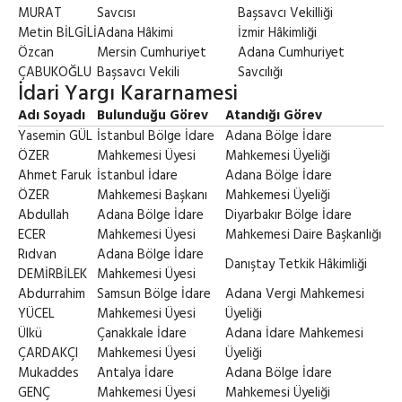
MURAT
Savcısı
Başsavcı Vekilliği
Metin BİLGİLİ
Adana Hâkimi
İzmir Hâkimliği
Özcan
Mersin Cumhuriyet
Adana Cumhuriyet
ÇABUKOĞLU
Başsavcı Vekili
Savcılığı
İdari Yargı Kararnamesi
Adı Soyadı
Bulunduğu Görev
Atandığı Görev
Yasemin GÜL
İstanbul Bölge İdare
Adana Bölge İdare
ÖZER
Mahkemesi Üyesi
Mahkemesi Üyeliği
Ahmet Faruk
İstanbul İdare
Adana Bölge İdare
ÖZER
Mahkemesi Başkanı
Mahkemesi Üyeliği
Abdullah
Adana Bölge İdare
Diyarbakır Bölge İdare
ECER
Mahkemesi Üyesi
Mahkemesi Daire Başkanlığı
Rıdvan
Adana Bölge İdare
Danıştay Tetkik Hâkimliği
DEMİRBİLEK
Mahkemesi Üyesi
Abdurrahim
Samsun Bölge İdare
Adana Vergi Mahkemesi
YÜCEL
Mahkemesi Üyesi
Üyeliği
Ülkü
Çanakkale İdare
Adana İdare Mahkemesi
ÇARDAKÇI
Mahkemesi Üyesi
Üyeliği
Mukaddes
Antalya İdare
Adana Bölge İdare
GENÇ
Mahkemesi Üyesi
Mahkemesi Üyeliği