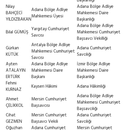
Başkanlığı
Nilay
Adana Bölge Adliye
Adana Bölge Adliye
BAHÇECİ
Mahkemesi Daire
Mahkemesi Üyesi
YILDIZBAKAN
Başkanlığı
Adana Bölge Adliye
Yargıtay Cumhuriyet
Bilal GÜMÜŞ
Mahkemesi Cumhuriyet
Savcısı
Başsavcı Vekilliği
Antalya Bölge Adliye
Gürkan
Adana Cumhuriyet
Mahkemesi Cumhuriyet
KÜTÜK
Savcılığı
Savcısı
Ayten
Adana Bölge Adliye
İzmir Bölge Adliye
ATALAYIN
Mahkemesi Daire
Mahkemesi Daire
ERTÜRK
Başkanı
Başkanlığı
Fehmi
Kayseri Hâkimi
Adana Hâkimliği
KURNAZ
Adana Bölge Adliye
Ahmet
Mersin Cumhuriyet
Mahkemesi Cumhuriyet
ÇELİKKOL
Başsavcısı
Başsavcılığı
Cihat
Mersin Cumhuriyet
Adana Cumhuriyet
GEZMEN
Başsavcı Vekili
Savcılığı
Oğuzhan
Adana Cumhuriyet
Mersin Cumhuriyet