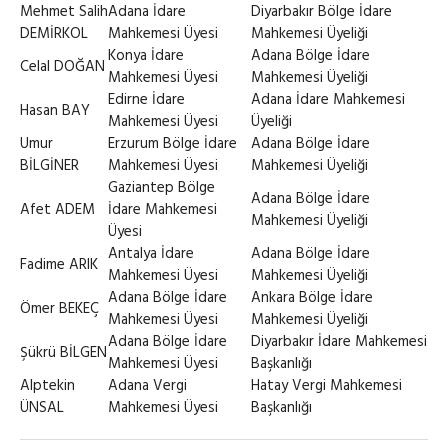
Mehmet Salih
Adana İdare
Diyarbakır Bölge İdare
DEMİRKOL
Mahkemesi Üyesi
Mahkemesi Üyeliği
Konya İdare
Adana Bölge İdare
Celal DOĞAN
Mahkemesi Üyesi
Mahkemesi Üyeliği
Edirne İdare
Adana İdare Mahkemesi
Hasan BAY
Mahkemesi Üyesi
Üyeliği
Umur
Erzurum Bölge İdare
Adana Bölge İdare
BİLGİNER
Mahkemesi Üyesi
Mahkemesi Üyeliği
Gaziantep Bölge
Adana Bölge İdare
Afet ADEM
İdare Mahkemesi
Mahkemesi Üyeliği
Üyesi
Antalya İdare
Adana Bölge İdare
Fadime ARIK
Mahkemesi Üyesi
Mahkemesi Üyeliği
Adana Bölge İdare
Ankara Bölge İdare
Ömer BEKEÇ
Mahkemesi Üyesi
Mahkemesi Üyeliği
Adana Bölge İdare
Diyarbakır İdare Mahkemesi
Şükrü BİLGEN
Mahkemesi Üyesi
Başkanlığı
Alptekin
Adana Vergi
Hatay Vergi Mahkemesi
ÜNSAL
Mahkemesi Üyesi
Başkanlığı