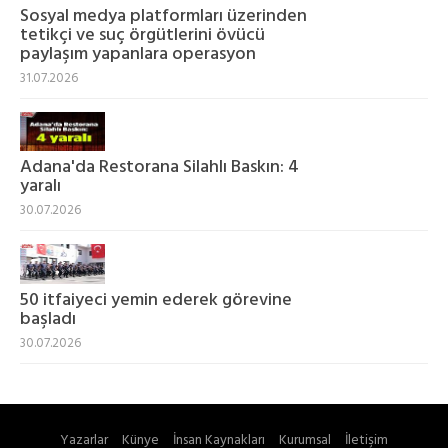
Sosyal medya platformları üzerinden
tetikçi ve suç örgütlerini övücü
paylaşım yapanlara operasyon
31.07.2026
Adana'da Restorana Silahlı Baskın: 4
yaralı
30.07.2026
50 itfaiyeci yemin ederek görevine
başladı
30.07.2026
Yazarlar
Künye
İnsan Kaynakları
Kurumsal
İletişim