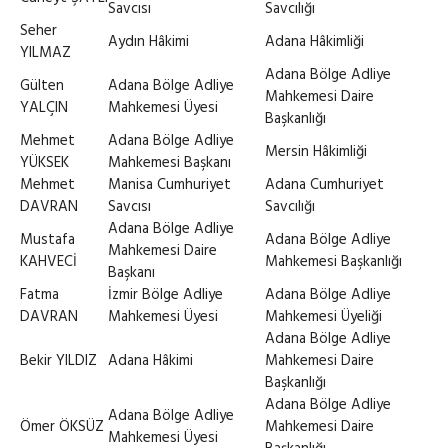
Savcısı
Savcılığı
Seher
Aydın Hâkimi
Adana Hâkimliği
YILMAZ
Adana Bölge Adliye
Gülten
Adana Bölge Adliye
Mahkemesi Daire
YALÇIN
Mahkemesi Üyesi
Başkanlığı
Mehmet
Adana Bölge Adliye
Mersin Hâkimliği
YÜKSEK
Mahkemesi Başkanı
Mehmet
Manisa Cumhuriyet
Adana Cumhuriyet
DAVRAN
Savcısı
Savcılığı
Adana Bölge Adliye
Mustafa
Adana Bölge Adliye
Mahkemesi Daire
KAHVECİ
Mahkemesi Başkanlığı
Başkanı
Fatma
İzmir Bölge Adliye
Adana Bölge Adliye
DAVRAN
Mahkemesi Üyesi
Mahkemesi Üyeliği
Adana Bölge Adliye
Bekir YILDIZ
Adana Hâkimi
Mahkemesi Daire
Başkanlığı
Adana Bölge Adliye
Adana Bölge Adliye
Ömer ÖKSÜZ
Mahkemesi Daire
Mahkemesi Üyesi