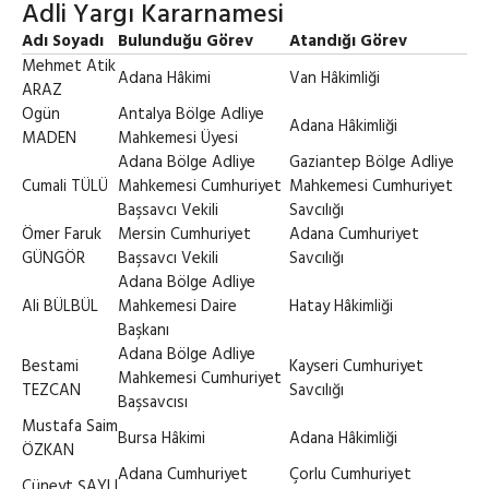
Adli Yargı Kararnamesi
Adı Soyadı
Bulunduğu Görev
Atandığı Görev
Mehmet Atik
Adana Hâkimi
Van Hâkimliği
ARAZ
Ogün
Antalya Bölge Adliye
Adana Hâkimliği
MADEN
Mahkemesi Üyesi
Adana Bölge Adliye
Gaziantep Bölge Adliye
Cumali TÜLÜ
Mahkemesi Cumhuriyet
Mahkemesi Cumhuriyet
Başsavcı Vekili
Savcılığı
Ömer Faruk
Mersin Cumhuriyet
Adana Cumhuriyet
GÜNGÖR
Başsavcı Vekili
Savcılığı
Adana Bölge Adliye
Ali BÜLBÜL
Mahkemesi Daire
Hatay Hâkimliği
Başkanı
Adana Bölge Adliye
Bestami
Kayseri Cumhuriyet
Mahkemesi Cumhuriyet
TEZCAN
Savcılığı
Başsavcısı
Mustafa Saim
Bursa Hâkimi
Adana Hâkimliği
ÖZKAN
Adana Cumhuriyet
Çorlu Cumhuriyet
Cüneyt ŞAYLI