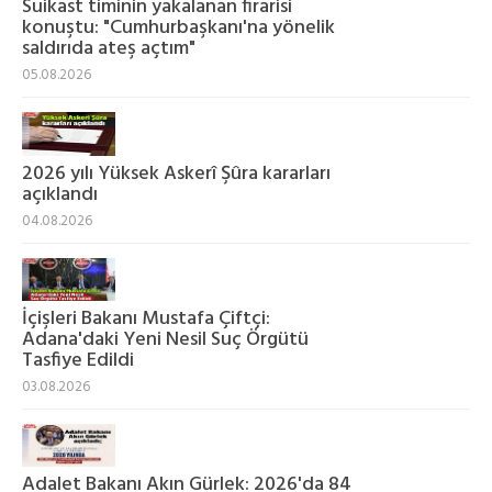
Suikast timinin yakalanan firarisi
konuştu: "Cumhurbaşkanı'na yönelik
saldırıda ateş açtım"
05.08.2026
2026 yılı Yüksek Askerî Şûra kararları
açıklandı
04.08.2026
İçişleri Bakanı Mustafa Çiftçi:
Adana'daki Yeni Nesil Suç Örgütü
Tasfiye Edildi
03.08.2026
Adalet Bakanı Akın Gürlek: 2026'da 84