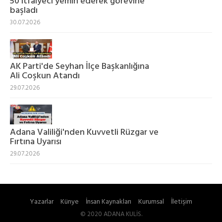
50 itfaiyeci yemin ederek görevine
başladı
30.07.2026
AK Parti'de Seyhan İlçe Başkanlığına
Ali Coşkun Atandı
29.07.2026
Adana Valiliği'nden Kuvvetli Rüzgar ve
Fırtına Uyarısı
29.07.2026
Yazarlar
Künye
İnsan Kaynakları
Kurumsal
İletişim
© 2020 ADANA KULİS.