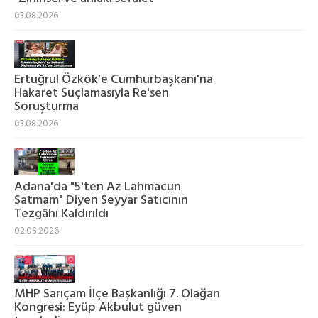
03.08.2026
Ertuğrul Özkök'e Cumhurbaşkanı'na
Hakaret Suçlamasıyla Re'sen
Soruşturma
03.08.2026
Adana'da "5'ten Az Lahmacun
Satmam" Diyen Seyyar Satıcının
Tezgâhı Kaldırıldı
02.08.2026
MHP Sarıçam İlçe Başkanlığı 7. Olağan
Kongresi: Eyüp Akbulut güven