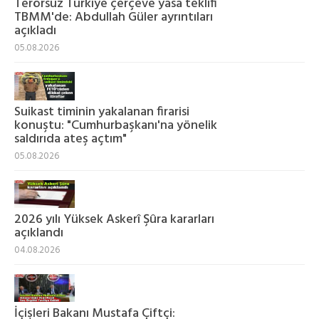
Terörsüz Türkiye çerçeve yasa teklifi
TBMM'de: Abdullah Güler ayrıntıları
açıkladı
05.08.2026
Suikast timinin yakalanan firarisi
konuştu: "Cumhurbaşkanı'na yönelik
saldırıda ateş açtım"
05.08.2026
2026 yılı Yüksek Askerî Şûra kararları
açıklandı
04.08.2026
İçişleri Bakanı Mustafa Çiftçi: