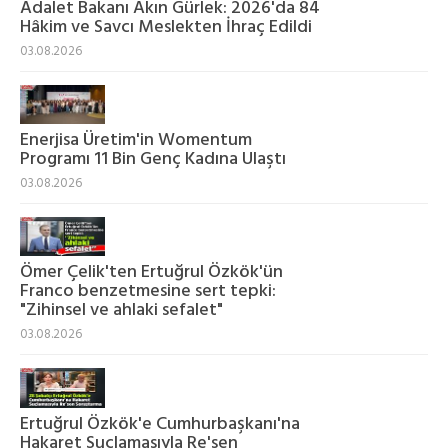
Adalet Bakanı Akın Gürlek: 2026'da 84
Hâkim ve Savcı Meslekten İhraç Edildi
03.08.2026
Enerjisa Üretim'in Womentum
Programı 11 Bin Genç Kadına Ulaştı
03.08.2026
Ömer Çelik'ten Ertuğrul Özkök'ün
Franco benzetmesine sert tepki:
"Zihinsel ve ahlaki sefalet"
03.08.2026
Ertuğrul Özkök'e Cumhurbaşkanı'na
Hakaret Suçlamasıyla Re'sen