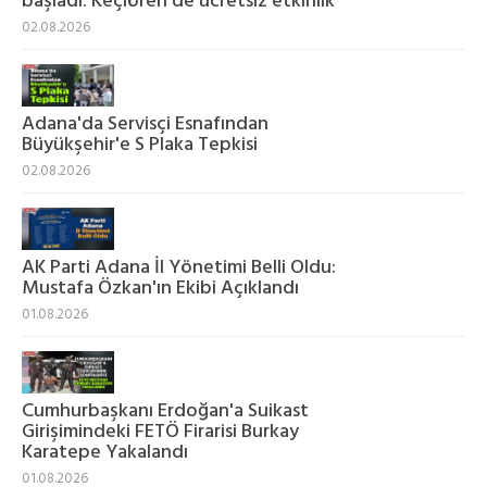
başladı: Keçiören’de ücretsiz etkinlik
02.08.2026
Adana'da Servisçi Esnafından
Büyükşehir'e S Plaka Tepkisi
02.08.2026
AK Parti Adana İl Yönetimi Belli Oldu:
Mustafa Özkan'ın Ekibi Açıklandı
01.08.2026
Cumhurbaşkanı Erdoğan'a Suikast
Girişimindeki FETÖ Firarisi Burkay
Karatepe Yakalandı
01.08.2026