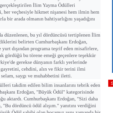
 gerçekleştirilen İlim Yayma Ödülleri
si, her veçhesiyle hikmet nişanesi hem ilmin hem
arla bir arada olmanın bahtiyarlığını yaşadığını
'da düzenlenen, bu yıl dördüncüsü tertiplenen İlim
ldiklerini belirten Cumhurbaşkanı Erdoğan,
ve yurt dışından programa teşrif eden misafirlere,
rak gördüğü bu törene emeği geçenlere teşekkür
iye'de gerekse dünyanın farklı yerlerinde
ayretini, cehdini, alın ve fikir terini ilmi
selam, saygı ve muhabbetini iletti.
ülleri takdim edilen bilim insanlarını tebrik eden
başkanı Erdoğan, "Büyük Ödül" kategorisinde
loğu aktardı. Cumhurbaşkanı Erdoğan, "Sizi daha
 "Bu dördüncü ödül alışım." yanıtını verdiğini
Büyük Ödül sahibi olan hocamız aynı zamanda bir