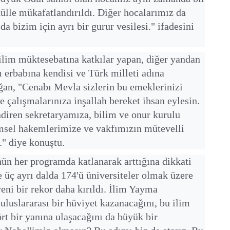
dülle mükafatlandırıldı. Diğer hocalarımız da
 da bizim için ayrı bir gurur vesilesi." ifadesini
 bilim müktesebatına katkılar yapan, diğer yandan
 erbabına kendisi ve Türk milleti adına
an, "Cenabı Mevla sizlerin bu emeklerinizi
le çalışmalarınıza inşallah bereket ihsan eylesin.
endiren sekretaryamıza, bilim ve onur kurulu
imsel hakemlerimize ve vakfımızın mütevelli
." diye konuştu.
ün her programda katlanarak arttığına dikkati
üç ayrı dalda 174'ü üniversiteler olmak üzere
ni bir rekor daha kırıldı. İlim Yayma
uluslararası bir hüviyet kazanacağını, bu ilim
ört bir yanına ulaşacağını da büyük bir