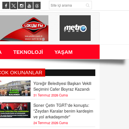
A
TEKNOLOJİ
YAŞAM
ÇOK OKUNANLAR
Yüreğir Belediyesi Başkan Vekili
Seçimini Cafer Boyraz Kazandı
31 Temmuz 2026 Cuma
Soner Çetin TGRT'de konuştu:
"Zeydan Karalar benim kardeşim
ve yol arkadaşımdır"
24 Temmuz 2026 Cuma