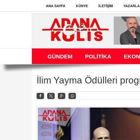
ANA SAYFA
KÜNYE
İLETIŞIM
YAZARLA
GÜNDEM
POLİTİKA
EKON
İlim Yayma Ödülleri progr