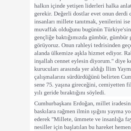
halkın içinde yetişen liderleri halka an
gerekir. Değerli dostlar evet onun derdi 
insanları millete tanıtmak, yenilerini i
muvaffak olduğunu bugünün Türkiye'sine
gençliğe baktığımızda gümbür, gümbür
görüyoruz. Onun rahleyi tedrisinden geç
alanda ülkemize aşkla hizmet ediyor. Ra
inşallah cennet eylesin diyorum." diye 
kurucuları arasında yer aldığı İlim Yay
çalışmalarını sürdürdüğünü belirten C
sene 75. yaşına gireceğini, cemiyetten f
yılı geride bıraktığını söyledi.
Cumhurbaşkanı Erdoğan, millet iradesin
baskılara rağmen ilmin ışığını yayma yol
ederek "Millete, ümmete ve insanlığa fayd
nesiller için başlatılan bu hareket heme