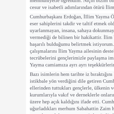
memnuniyetle öğrendim. Niçin bizim bir
cesur ve isabetli adımlarından ötürü İl
Cumhurbaşkanı Erdoğan, İIlim Yayma Ödül
eser sahiplerini takdir ve taltif etmek 
uyarlanmayan, insana, sahaya dokunmayan
vermediği de bilinen bir hakikattir. İli
başarılı bulduğumu belirtmek istiyorum
çalışmalarını İlim Yayma ailesinin dest
tecrübelerini gençlerimizle paylaşma im
Yayma camiamıza ayrı ayrı teşekkürlerim
Bazı isimlerin hem tarihte iz bıraktığın
istikbale yön verdiğini dile getiren Cumh
ellerinden tuttukları gençlerle, ülkenin 
kurumlarıyla vakıf ve derneklerle onları
üzere hep açık kaldığını ifade etti. Cum
uğurladıkları merhum Sabahattin Zaim h