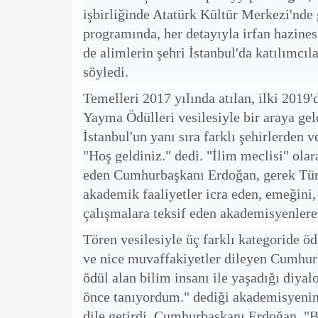
işbirliğinde Atatürk Kültür Merkezi'nde
programında, her detayıyla irfan hazine
de alimlerin şehri İstanbul'da katılımcıl
söyledi.
Temelleri 2017 yılında atılan, ilki 2019
Yayma Ödülleri vesilesiyle bir araya ge
İstanbul'un yanı sıra farklı şehirlerden 
"Hoş geldiniz." dedi. "İlim meclisi" ola
eden Cumhurbaşkanı Erdoğan, gerek Türk
akademik faaliyetler icra eden, emeğini, g
çalışmalara teksif eden akademisyenlere 
Tören vesilesiyle üç farklı kategoride öd
ve nice muvaffakiyetler dileyen Cumhur
ödül alan bilim insanı ile yaşadığı diya
önce tanıyordum." dediği akademisyenin,
dile getirdi. Cumhurbaşkanı Erdoğan, "