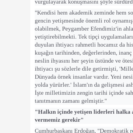
vurgulayarak konuşmasını şöyle sürdürd
"Kendisi hem akademik zeminde hem sos
gencin yetişmesinde önemli rol oynamış
olabilmek, Peygamber Efendimiz'in ahla
yetiştirebilmekti. Tek tipçi uygulamalar
duyulan ihtiyacı rahmetli hocamız da hi
kuşağın tarihinden, değerlerinden, inanç
neslin ihyasını her şeyin üstünde ve öt
ihtiyacı şu sözlerle dile getirmişti, 'Mill
Dünyada örnek insanlar vardır. Yeni nesi
yolda yürürler.' İslam'ın da gelişmesi as
İşte milletimizin zengin tarihi içinde sa
tanıtmanın zamanı gelmiştir."
"Halkın içinde yetişen liderleri halka
vermemiz gerekir"
Cumhurbaşkanı Erdoğan, "Demokratik rej