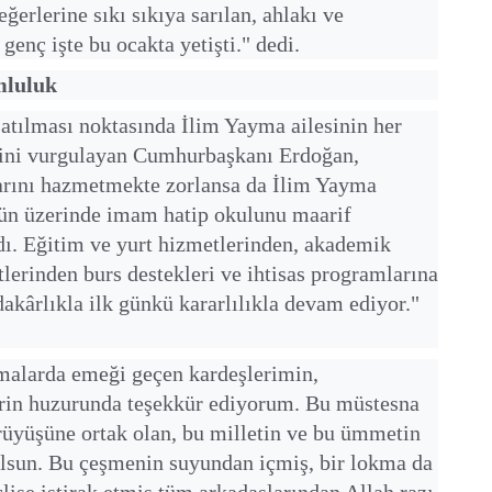
ğerlerine sıkı sıkıya sarılan, ahlakı ve
 genç işte bu ocakta yetişti." dedi.
mluluk
atılması noktasında İlim Yayma ailesinin her
ğini vurgulayan Cumhurbaşkanı Erdoğan,
ılarını hazmetmekte zorlansa da İlim Yayma
ün üzerinde imam hatip okulunu maarif
ı. Eğitim ve yurt hizmetlerinden, akademik
etlerinden burs destekleri ve ihtisas programlarına
dakârlıkla ilk günkü kararlılıkla devam ediyor."
alarda emeği geçen kardeşlerimin,
erin huzurunda teşekkür ediyorum. Bu müstesna
üyüşüne ortak olan, bu milletin ve bu ümmetin
 olsun. Bu çeşmenin suyundan içmiş, bir lokma da