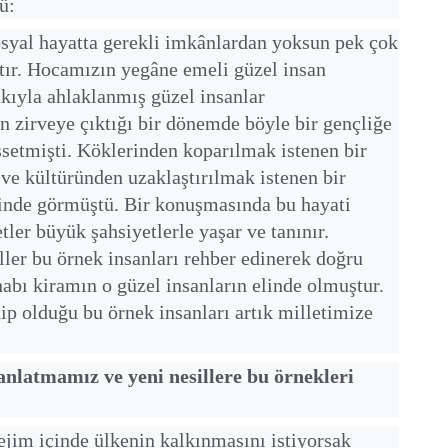
ü:
yal hayatta gerekli imkânlardan yoksun pek çok
tır. Hocamızın yegâne emeli güzel insan
kıyla ahlaklanmış güzel insanlar
ın zirveye çıktığı bir dönemde böyle bir gençliğe
ssetmişti. Köklerinden koparılmak istenen bir
 ve kültüründen uzaklaştırılmak istenen bir
esinde görmüştü. Bir konuşmasında bu hayati
etler büyük şahsiyetlerle yaşar ve tanınır.
ller bu örnek insanları rehber edinerek doğru
habı kiramın o güzel insanların elinde olmuştur.
hip olduğu bu örnek insanları artık milletimize
 anlatmamız ve yeni nesillere bu örnekleri
im içinde ülkenin kalkınmasını istiyorsak