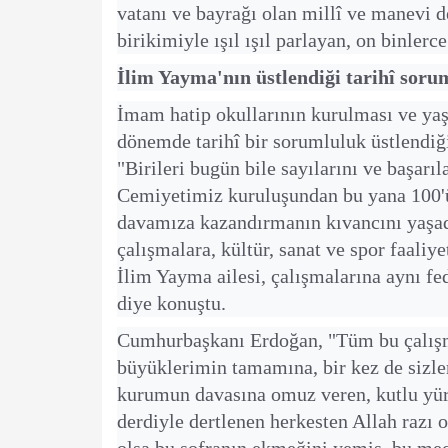
vatanı ve bayrağı olan millî ve manevi de
birikimiyle ışıl ışıl parlayan, on binlerce
İlim Yayma'nın üstlendiği tarihî soru
İmam hatip okullarının kurulması ve yaş
dönemde tarihî bir sorumluluk üstlendi
"Birileri bugün bile sayılarını ve başar
Cemiyetimiz kuruluşundan bu yana 100'
davamıza kazandırmanın kıvancını yaşad
çalışmalara, kültür, sanat ve spor faaliy
İlim Yayma ailesi, çalışmalarına aynı fe
diye konuştu.
Cumhurbaşkanı Erdoğan, "Tüm bu çalışm
büyüklerimin tamamına, bir kez de sizl
kurumun davasına omuz veren, kutlu yür
derdiyle dertlenen herkesten Allah razı