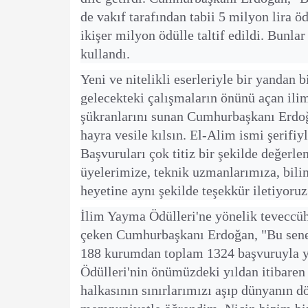
de vakıf tarafından tabii 5 milyon lira ö
ikişer milyon ödülle taltif edildi. Bunlar
kullandı.
Yeni ve nitelikli eserleriyle bir yandan
gelecekteki çalışmaların önünü açan ilim
şükranlarını sunan Cumhurbaşkanı Erdoğ
hayra vesile kılsın. El-Alim ismi şerifiy
Başvuruları çok titiz bir şekilde değerl
üyelerimize, teknik uzmanlarımıza, bil
heyetine aynı şekilde teşekkür iletiyoruz
İlim Yayma Ödülleri'ne yönelik teveccüh
çeken Cumhurbaşkanı Erdoğan, "Bu sene 
188 kurumdan toplam 1324 başvuruyla ye
Ödülleri'nin önümüzdeki yıldan itibaren 
halkasının sınırlarımızı aşıp dünyanın d