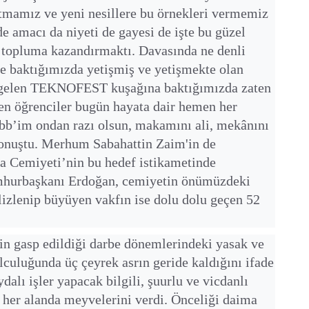
latmamız ve yeni nesillere bu örnekleri vermemiz
de amacı da niyeti de gayesi de işte bu güzel
se topluma kazandırmaktı. Davasında ne denli
 baktığımızda yetişmiş ve yetişmekte olan
 gelen TEKNOFEST kuşağına baktığımızda zaten
en öğrenciler bugün hayata dair hemen her
bb’im ondan razı olsun, makamını ali, mekânını
konuştu. Merhum Sabahattin Zaim'in de
ma Cemiyeti’nin bu hedef istikametinde
umhurbaşkanı Erdoğan, cemiyetin önümüzdeki
ilizlenip büyüyen vakfın ise dolu dolu geçen 52
in gasp edildiği darbe dönemlerindeki yasak ve
culuğunda üç çeyrek asrın geride kaldığını ifade
alı işler yapacak bilgili, şuurlu ve vicdanlı
n her alanda meyvelerini verdi. Önceliği daima