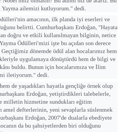
 Nobel'imiz olmasın? Bu adımı biz de atarız. Bu
im Yayma ailemizi kutluyorum." dedi.
leri'nin amacının, ilk planda iyi eserleri ve
olduğunu belirtti. Cumhurbaşkanı Erdoğan, "Hayata
 doğru ve etkili kullanılmayan bilginin, netice
m Yayma Ödülleri'mizi işte bu açıdan son derece
. Geçtiğimiz dönemde ödül alan hocalarımız hem
ekleriyle uygulamaya dönüştürdü hem de bilgi ve
kânı buldu. Bunun için hocalarımıza ve İlim
i iletiyorum." dedi.
ı hem de yaşadıkları hayatla gençliğe örnek olup
urbaşkanı Erdoğan, yetiştirdikleri talebelerle,
ve milletin hizmetine sundukları eğitim
n amel defterlerinin, yeni sevaplarla süslenmek
hurbaşkanı Erdoğan, 2007'de dualarla ebediyete
ocanın da bu şahsiyetlerden biri olduğunu