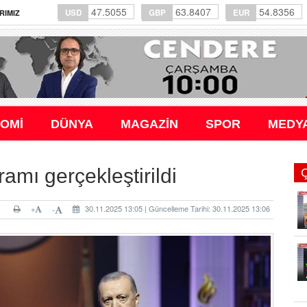
47.5055
63.8407
54.8356
USD
GBP
EUR
RIMIZ
OMİ
DÜNYA
MAGAZİN
SPOR
MEDY
amı gerçekleştirildi
+
30.11.2025 13:05 | Güncelleme Tarihi: 30.11.2025 13:06
-