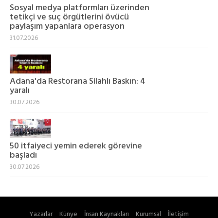
Sosyal medya platformları üzerinden
tetikçi ve suç örgütlerini övücü
paylaşım yapanlara operasyon
31.07.2026
Adana'da Restorana Silahlı Baskın: 4
yaralı
30.07.2026
50 itfaiyeci yemin ederek görevine
başladı
30.07.2026
Yazarlar
Künye
İnsan Kaynakları
Kurumsal
İletişim