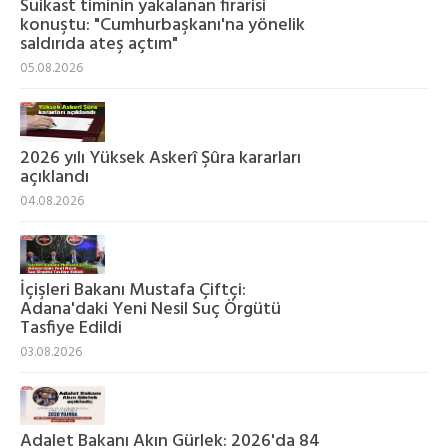
Suikast timinin yakalanan firarisi
konuştu: "Cumhurbaşkanı'na yönelik
saldırıda ateş açtım"
05.08.2026
2026 yılı Yüksek Askerî Şûra kararları
açıklandı
04.08.2026
İçişleri Bakanı Mustafa Çiftçi:
Adana'daki Yeni Nesil Suç Örgütü
Tasfiye Edildi
03.08.2026
Adalet Bakanı Akın Gürlek: 2026'da 84